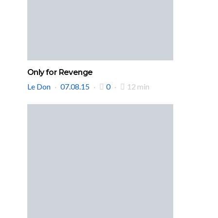
Only for Revenge
Le Don
07.08.15
0
12 min