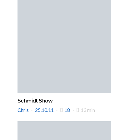
Schmidt Show
Chris
25.10.11
18
13 min