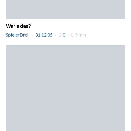
War’s das?
SpielerDrei
31.12.05
0
5 min