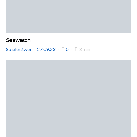
Seawatch
SpielerZwei
27.09.23
0
3 min