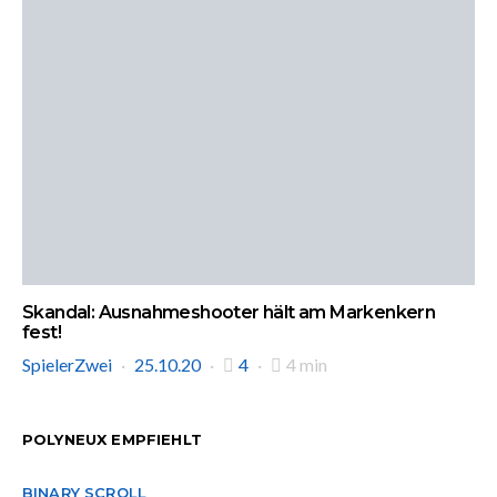
Skandal: Ausnahmeshooter hält am Markenkern
fest!
SpielerZwei
25.10.20
4
4 min
POLYNEUX EMPFIEHLT
BINARY SCROLL