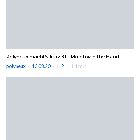
Polyneux macht’s kurz 31 – Molotov in the Hand
polyneux
13.08.20
2
1 min