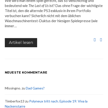
Wie wird man einem Spiel gerecht, das so vielschichtig und
bedeutend wie
The Last of Us
ist? Das ohne Frage der wichtigste
Titel ist, den die alternde PS3 exklusiv in ihrem Portfolio
verbuchen kann? Sicherlich nicht mit dem üblichen
Waschmaschinentest-Duktus der hiesigen Spielepresse (wie
immer…
Artikel lesen
NEUESTE KOMMENTARE
Missingno.
zu
Dad Games?
Timberfox13
zu
Polyneux tritt nach. Episode 19: Viva la
Nackenstarre