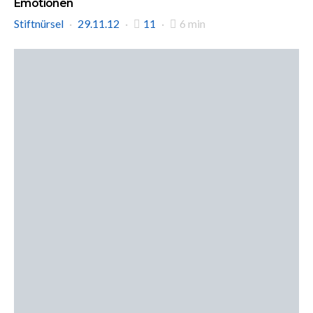
Emotionen
Stiftnürsel
29.11.12
11
6 min