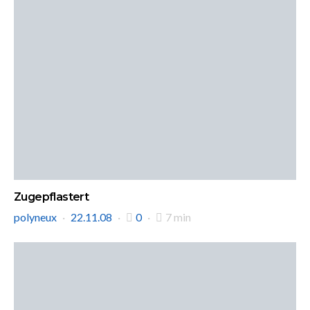
Zugepflastert
polyneux
22.11.08
0
7 min