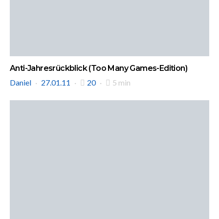
Anti-Jahresrückblick (Too Many Games-Edition)
Daniel
27.01.11
20
5 min