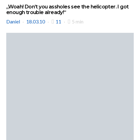
„Woah! Don’t you assholes see the helicopter. I got
enough trouble already!“
Daniel
18.03.10
11
5 min