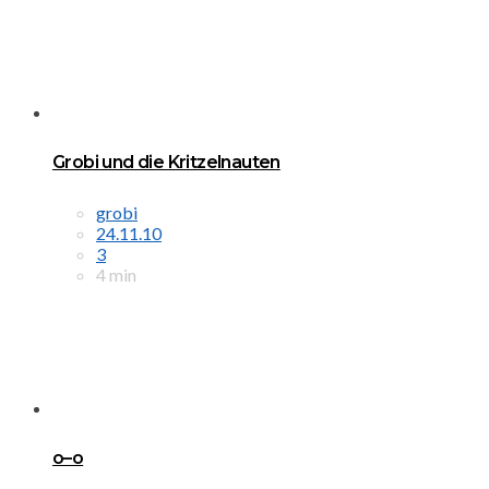
Grobi und die Kritzelnauten
grobi
24.11.10
3
4 min
o–o