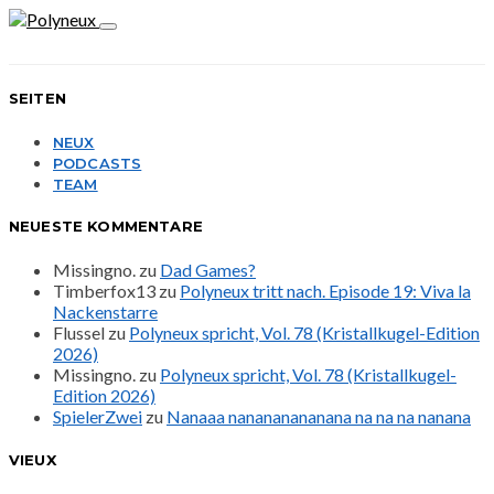
SEITEN
NEUX
PODCASTS
TEAM
NEUESTE KOMMENTARE
Missingno.
zu
Dad Games?
Timberfox13
zu
Polyneux tritt nach. Episode 19: Viva la
Nackenstarre
Flussel
zu
Polyneux spricht, Vol. 78 (Kristallkugel-Edition
2026)
Missingno.
zu
Polyneux spricht, Vol. 78 (Kristallkugel-
Edition 2026)
SpielerZwei
zu
Nanaaa nanananananana na na na nanana
VIEUX