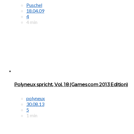
Puschel
18.04.09
4
4 min
Polyneux spricht, Vol. 18 (Gamescom 2013 Edition)
polyneux
30.08.13
5
1 min