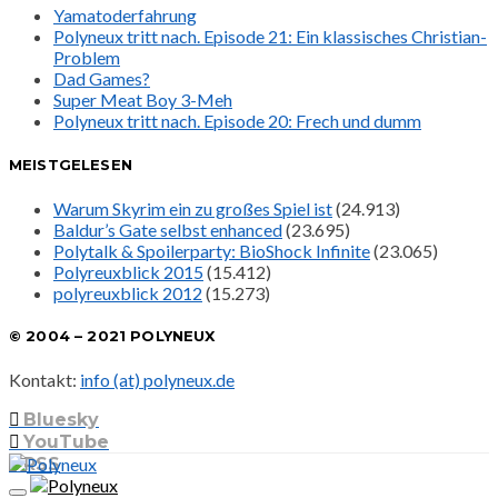
Yamatoderfahrung
Polyneux tritt nach. Episode 21: Ein klassisches Christian-
Problem
Dad Games?
Super Meat Boy 3-Meh
Polyneux tritt nach. Episode 20: Frech und dumm
MEISTGELESEN
Warum Skyrim ein zu großes Spiel ist
(24.913)
Baldur’s Gate selbst enhanced
(23.695)
Polytalk & Spoilerparty: BioShock Infinite
(23.065)
Polyreuxblick 2015
(15.412)
polyreuxblick 2012
(15.273)
© 2004 – 2021 POLYNEUX
Kontakt:
info (at) polyneux.de
Bluesky
YouTube
RSS