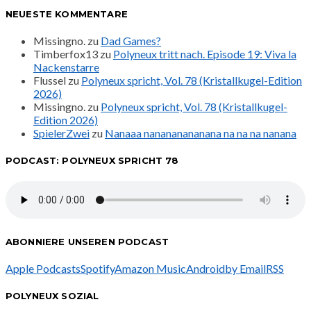
NEUESTE KOMMENTARE
Missingno.
zu
Dad Games?
Timberfox13
zu
Polyneux tritt nach. Episode 19: Viva la
Nackenstarre
Flussel
zu
Polyneux spricht, Vol. 78 (Kristallkugel-Edition
2026)
Missingno.
zu
Polyneux spricht, Vol. 78 (Kristallkugel-
Edition 2026)
SpielerZwei
zu
Nanaaa nanananananana na na na nanana
PODCAST: POLYNEUX SPRICHT 78
ABONNIERE UNSEREN PODCAST
Apple Podcasts
Spotify
Amazon Music
Android
by Email
RSS
POLYNEUX SOZIAL