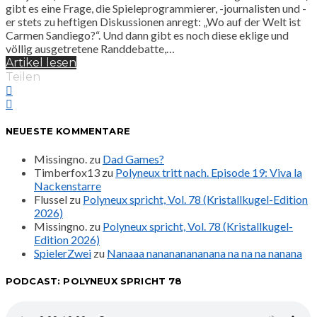
gibt es eine Frage, die Spieleprogrammierer, -journalisten und -
er stets zu heftigen Diskussionen anregt: „Wo auf der Welt ist
Carmen Sandiego?“. Und dann gibt es noch diese eklige und
völlig ausgetretene Randdebatte,…
Artikel lesen
Teilen
NEUESTE KOMMENTARE
Missingno.
zu
Dad Games?
Timberfox13
zu
Polyneux tritt nach. Episode 19: Viva la
Nackenstarre
Flussel
zu
Polyneux spricht, Vol. 78 (Kristallkugel-Edition
2026)
Missingno.
zu
Polyneux spricht, Vol. 78 (Kristallkugel-
Edition 2026)
SpielerZwei
zu
Nanaaa nanananananana na na na nanana
PODCAST: POLYNEUX SPRICHT 78