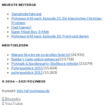
NEUESTE BEITRÄGE
Yamatoderfahrung
Polyneux tritt nach. Episode 21: Ein klassisches Christian-
Problem
Dad Games?
Super Meat Boy 3-Meh
Polyneux tritt nach. Episode 20: Frech und dumm
MEISTGELESEN
Warum Skyrim ein zu großes Spiel ist
(24.931)
Baldur’s Gate selbst enhanced
(23.718)
Polytalk & Spoilerparty: BioShock Infinite
(23.079)
Polyreuxblick 2015
(15.424)
polyreuxblick 2012
(15.283)
© 2004 – 2021 POLYNEUX
Kontakt:
info (at) polyneux.de
Bluesky
YouTube