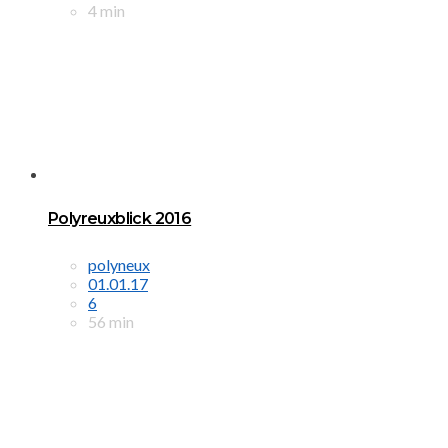
4 min
Polyreuxblick 2016
polyneux
01.01.17
6
56 min