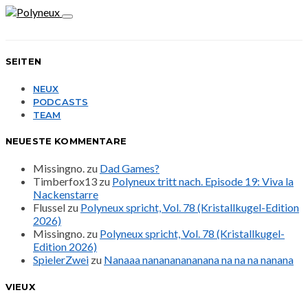
SEITEN
NEUX
PODCASTS
TEAM
NEUESTE KOMMENTARE
Missingno.
zu
Dad Games?
Timberfox13
zu
Polyneux tritt nach. Episode 19: Viva la
Nackenstarre
Flussel
zu
Polyneux spricht, Vol. 78 (Kristallkugel-Edition
2026)
Missingno.
zu
Polyneux spricht, Vol. 78 (Kristallkugel-
Edition 2026)
SpielerZwei
zu
Nanaaa nanananananana na na na nanana
VIEUX