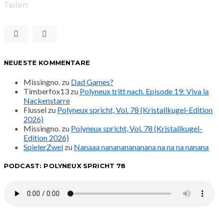
Teilen
NEUESTE KOMMENTARE
Missingno.
zu
Dad Games?
Timberfox13
zu
Polyneux tritt nach. Episode 19: Viva la
Nackenstarre
Flussel
zu
Polyneux spricht, Vol. 78 (Kristallkugel-Edition
2026)
Missingno.
zu
Polyneux spricht, Vol. 78 (Kristallkugel-
Edition 2026)
SpielerZwei
zu
Nanaaa nanananananana na na na nanana
PODCAST: POLYNEUX SPRICHT 78