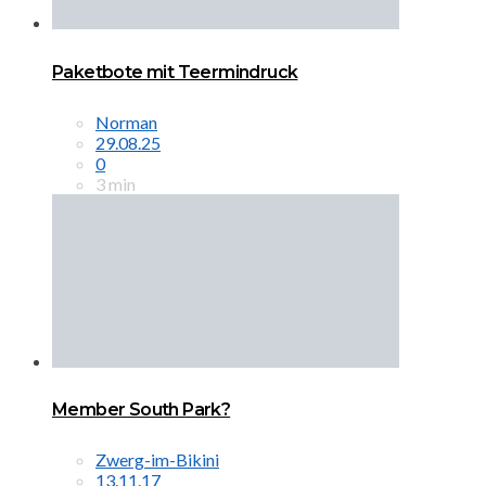
Paketbote mit Teermindruck
Norman
29.08.25
0
3 min
Member South Park?
Zwerg-im-Bikini
13.11.17