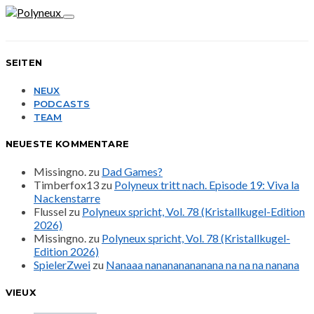
SEITEN
NEUX
PODCASTS
TEAM
NEUESTE KOMMENTARE
Missingno.
zu
Dad Games?
Timberfox13
zu
Polyneux tritt nach. Episode 19: Viva la
Nackenstarre
Flussel
zu
Polyneux spricht, Vol. 78 (Kristallkugel-Edition
2026)
Missingno.
zu
Polyneux spricht, Vol. 78 (Kristallkugel-
Edition 2026)
SpielerZwei
zu
Nanaaa nanananananana na na na nanana
VIEUX