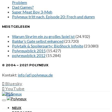
Problem
Dad Games?
Super Meat Boy 3-Meh
Polyneux tritt nach. Episode 20: Frech und dumm
MEISTGELESEN
Warum Skyrim ein zu großes Spiel ist
(24.932)
Baldur’s Gate selbst enhanced
(23.720)
Polytalk & Spoilerparty: BioShock Infinite
(23.080)
Polyreuxblick 2015
(15.427)
polyreuxblick 2012
(15.284)
© 2004 – 2021 POLYNEUX
Kontakt:
info (at) polyneux.de
Bluesky
YouTube
RSS
NEUX