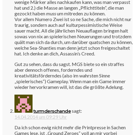
wenige Märker alles nachkaufen kann, was man verpasst
hat und 2.) die Masse an langen „Pflichttiteln“, die man
gezockt haben
muss
um mitreden zu können.
Vor allem Numero Zwei ist so ne Sache, die mich nicht nur
traurig, sondern auch auf kulturpessimistische Weise
sauer macht. All die jährlichen Neuauflagen bringen halt
sowas von nix an spielerischen Neuerungen und trotzdem
quält man sich da durch, um darüber quatschen zu können,
welche Sea-Shanties man denn jetzt schon freigeschaltet
hat. Ich denke an dich, Assassin’s Creed.
Gut zu sehen, dass du sagst. MGS biete so ein straffes
aber dennoch offenes, forderndes und
kreativitätsförderndes (also im wahrsten Sinne
„spielerisches“) Gameplay. Wenn man ein Game immer
wieder hervorkramen will, ist das die größte Adelung.
sagt:
turmderschande
14.04.2014 um 09:29 Uhr
Da ich schon ewig nicht mehr die Printpresse in Sachen
Games lese, ist „Ground Zeroes“ voll an mir vorbei