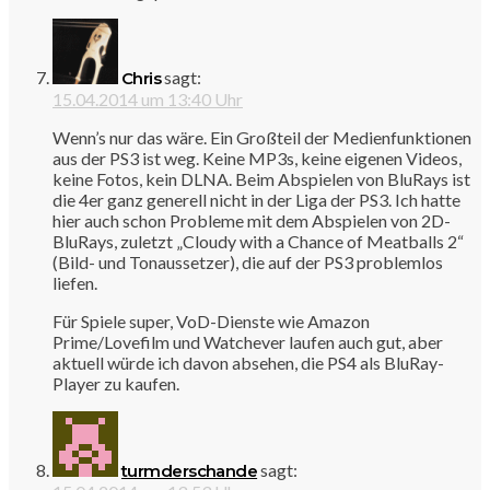
sagt:
Chris
15.04.2014 um 13:40 Uhr
Wenn’s nur das wäre. Ein Großteil der Medienfunktionen
aus der PS3 ist weg. Keine MP3s, keine eigenen Videos,
keine Fotos, kein DLNA. Beim Abspielen von BluRays ist
die 4er ganz generell nicht in der Liga der PS3. Ich hatte
hier auch schon Probleme mit dem Abspielen von 2D-
BluRays, zuletzt „Cloudy with a Chance of Meatballs 2“
(Bild- und Tonaussetzer), die auf der PS3 problemlos
liefen.
Für Spiele super, VoD-Dienste wie Amazon
Prime/Lovefilm und Watchever laufen auch gut, aber
aktuell würde ich davon absehen, die PS4 als BluRay-
Player zu kaufen.
sagt:
turmderschande