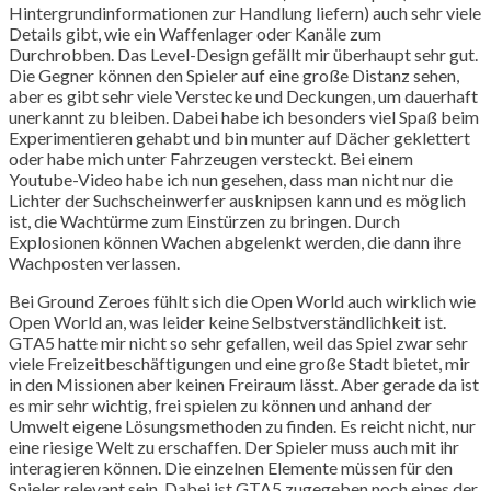
Hintergrundinformationen zur Handlung liefern) auch sehr viele
Details gibt, wie ein Waffenlager oder Kanäle zum
Durchrobben. Das Level-Design gefällt mir überhaupt sehr gut.
Die Gegner können den Spieler auf eine große Distanz sehen,
aber es gibt sehr viele Verstecke und Deckungen, um dauerhaft
unerkannt zu bleiben. Dabei habe ich besonders viel Spaß beim
Experimentieren gehabt und bin munter auf Dächer geklettert
oder habe mich unter Fahrzeugen versteckt. Bei einem
Youtube-Video habe ich nun gesehen, dass man nicht nur die
Lichter der Suchscheinwerfer ausknipsen kann und es möglich
ist, die Wachtürme zum Einstürzen zu bringen. Durch
Explosionen können Wachen abgelenkt werden, die dann ihre
Wachposten verlassen.
Bei Ground Zeroes fühlt sich die Open World auch wirklich wie
Open World an, was leider keine Selbstverständlichkeit ist.
GTA5 hatte mir nicht so sehr gefallen, weil das Spiel zwar sehr
viele Freizeitbeschäftigungen und eine große Stadt bietet, mir
in den Missionen aber keinen Freiraum lässt. Aber gerade da ist
es mir sehr wichtig, frei spielen zu können und anhand der
Umwelt eigene Lösungsmethoden zu finden. Es reicht nicht, nur
eine riesige Welt zu erschaffen. Der Spieler muss auch mit ihr
interagieren können. Die einzelnen Elemente müssen für den
Spieler relevant sein. Dabei ist GTA5 zugegeben noch eines der