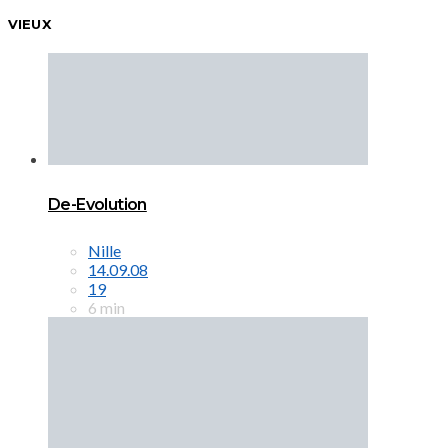
VIEUX
De-Evolution
Nille
14.09.08
19
6 min