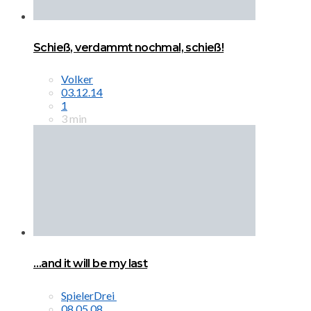
Schieß, verdammt nochmal, schieß!
Volker
03.12.14
1
3 min
…and it will be my last
SpielerDrei
08.05.08