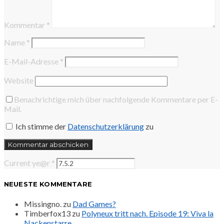
Kommentar
*
Name
*
E-Mail-Adresse
*
Website
Benachrichtige mich über nachfolgende Kommentare per E-
Mail.
Ich stimme der
Datenschutzerklärung
zu
Current ye@r
*
NEUESTE KOMMENTARE
Missingno.
zu
Dad Games?
Timberfox13
zu
Polyneux tritt nach. Episode 19: Viva la
Nackenstarre