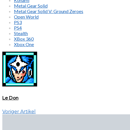
Konami
Metal Gear Solid
Metal Gear Solid V: Ground Zeroes
Open World
PS3
PS4
Stealth
XBox 360
Xbox One
Le Don
Voriger Artikel