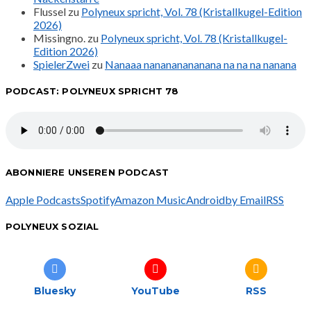
Flussel
zu
Polyneux spricht, Vol. 78 (Kristallkugel-Edition
2026)
Missingno.
zu
Polyneux spricht, Vol. 78 (Kristallkugel-
Edition 2026)
SpielerZwei
zu
Nanaaa nanananananana na na na nanana
PODCAST: POLYNEUX SPRICHT 78
ABONNIERE UNSEREN PODCAST
Apple Podcasts
Spotify
Amazon Music
Android
by Email
RSS
POLYNEUX SOZIAL
Bluesky
YouTube
RSS