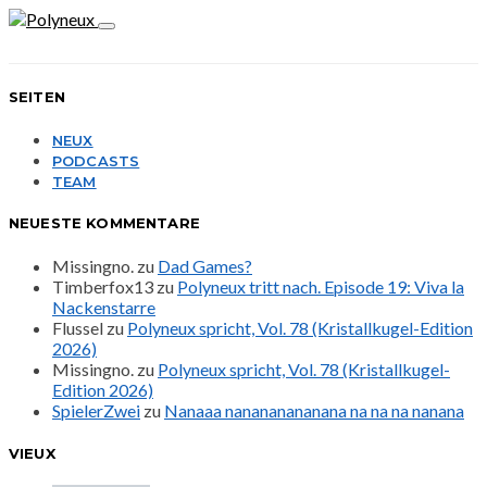
SEITEN
NEUX
PODCASTS
TEAM
NEUESTE KOMMENTARE
Missingno.
zu
Dad Games?
Timberfox13
zu
Polyneux tritt nach. Episode 19: Viva la
Nackenstarre
Flussel
zu
Polyneux spricht, Vol. 78 (Kristallkugel-Edition
2026)
Missingno.
zu
Polyneux spricht, Vol. 78 (Kristallkugel-
Edition 2026)
SpielerZwei
zu
Nanaaa nanananananana na na na nanana
VIEUX