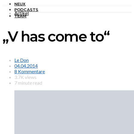
NEUX
PODCASTS
Artikel
TEAM
„V has come to“
Le Don
04.04.2014
8 Kommentare
3.7K views
7 minute read