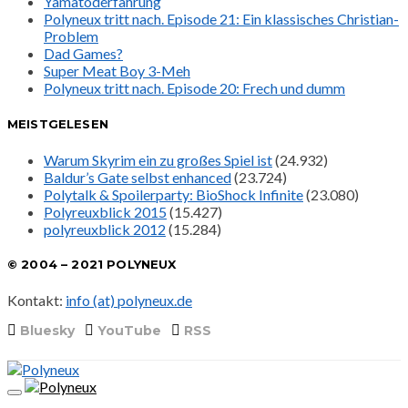
Yamatoderfahrung
Polyneux tritt nach. Episode 21: Ein klassisches Christian-
Problem
Dad Games?
Super Meat Boy 3-Meh
Polyneux tritt nach. Episode 20: Frech und dumm
MEISTGELESEN
Warum Skyrim ein zu großes Spiel ist
(24.932)
Baldur’s Gate selbst enhanced
(23.724)
Polytalk & Spoilerparty: BioShock Infinite
(23.080)
Polyreuxblick 2015
(15.427)
polyreuxblick 2012
(15.284)
© 2004 – 2021 POLYNEUX
Kontakt:
info (at) polyneux.de
Bluesky
YouTube
RSS