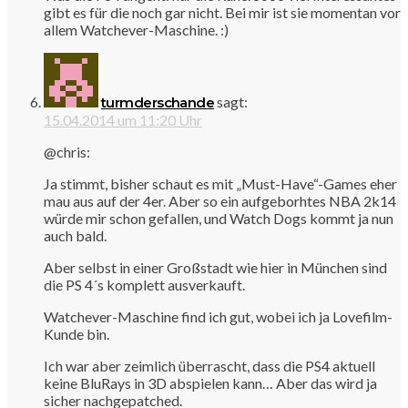
gibt es für die noch gar nicht. Bei mir ist sie momentan vor
allem Watchever-Maschine. :)
sagt:
turmderschande
15.04.2014 um 11:20 Uhr
@chris:
Ja stimmt, bisher schaut es mit „Must-Have“-Games eher
mau aus auf der 4er. Aber so ein aufgeborhtes NBA 2k14
würde mir schon gefallen, und Watch Dogs kommt ja nun
auch bald.
Aber selbst in einer Großstadt wie hier in München sind
die PS 4´s komplett ausverkauft.
Watchever-Maschine find ich gut, wobei ich ja Lovefilm-
Kunde bin.
Ich war aber zeimlich überrascht, dass die PS4 aktuell
keine BluRays in 3D abspielen kann… Aber das wird ja
sicher nachgepatched.