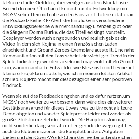
kleineren Indie-Gefilden, aber weniger aus dem Blockbuster-
Bereich kennen. Überhaupt kommt mir die Entwicklung um
MGSV sehr offen und nahe an den Fans vor. Ich denke dabei an
die Podcast-Reihe KP-Alert, die Einblicke in verschiedene
Entwicklungsbereiche wie Merchandising-Lizenzen gibt oder
die Sängerin Donna Burke, die das Titellied singt, vorstellt.
Cosplayer werden auch eingebunden und neulich gab es ein
Video, in dem sich Kojima in einen französischen Laden
einschleicht und Ground Zeroes-Exemplare ausstellt. Eine nahe
Kommunikation mit den Fans scheint ein wichtiger Trend in der
Spiele-Industrie geworden zu sein und mag wohl mit ein Grund
sein, warum namhafte Entwickler wie Bleszinski und Levine auf
kleinere Projekte umsatteln, wie ich in meinem letzten Artikel
schrieb. KojiPro macht mir diesbezüglich einen sehr positiven
Eindruck.
Wenn sie auf das Feedback eingehen und es dafür nutzen, um
MGSV noch weiter zu verbessern, dann wäre dies ein weiterer
Bestätigungsgrund für dieses Etwas, was zu Unrecht als teure
Demo abgetan und von der Spielepresse leider mal wieder als
großer Shitstorm zelebriert wurde. Die Hauptmission mag
nicht sonderlich lang sein, aber eben gerade deswegen gibt es
auch die Nebenmissionen, die komplett andere Aufgaben
bieten und den Open-World-Charakter weiter unterstreichen.