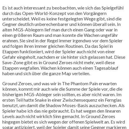
Es ist auch interessant zu beobachten, wie sich das Spielgefühl
durch das Open-World-Konzept von den Vorgängern
unterscheidet. Weil es keine festgelegten Wege gibt, sind die
Gegner deutlich unberechenbarer und können überall sein. In
alten MGS-Ablegern lief man durch einen Gang oder war in
einen größeren Raum und man konnte die Wachen ungefähr
erahnen. Sie sind in der Regel immer irgendwo vor dem Spieler
und folgen ihren immer gleichen Routinen. Da das Spiel in
Etappen funktioniert, wird der Spieler auch nicht von einer
Gefahr eingeholt, nachdem er sie hinter sich gelassen hat. Diese
Save-Zone gibt es in Ground Zeroes nicht mehr, weil diese
Etappen wegfallen. Wachen können auch einen Tagesablauf
haben und sich über die ganze Map verteilen.
Ground Zeroes, und was wir in The Phantom Pain erwarten
können, kommt mir auch wie die Summe der Spiele vor, die die
bisherigen MGS-Ableger sein sollten, es aber nicht waren. Im
ersten Teil hatte Snake in einer Zwischensequenz ein Fernglas
benutzt, um damit die Shadow Moses-Basis auszuchecken. Als
Spieler habe ich das nie gebraucht. Es hat wegen den linearen
Levels auch nicht wirklich Sinn gemacht. In Ground Zeroes
hingegen bietet es sich wegen der offenen Spielwelt an. Es wird
sogar antizipiert, weil der Spieler damit seine Gegner markieren