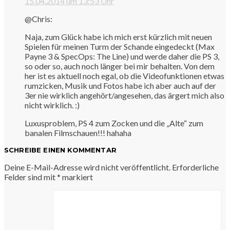
15.04.2014 um 13:53 Uhr
@Chris:
Naja, zum Glück habe ich mich erst kürzlich mit neuen
Spielen für meinen Turm der Schande eingedeckt (Max
Payne 3 & SpecOps: The Line) und werde daher die PS 3,
so oder so, auch noch länger bei mir behalten. Von dem
her ist es aktuell noch egal, ob die Videofunktionen etwas
rumzicken, Musik und Fotos habe ich aber auch auf der
3er nie wirklich angehört/angesehen, das ärgert mich also
nicht wirklich. :)
Luxusproblem, PS 4 zum Zocken und die „Alte“ zum
banalen Filmschauen!!! hahaha
SCHREIBE EINEN KOMMENTAR
Deine E-Mail-Adresse wird nicht veröffentlicht.
Erforderliche
Felder sind mit
*
markiert