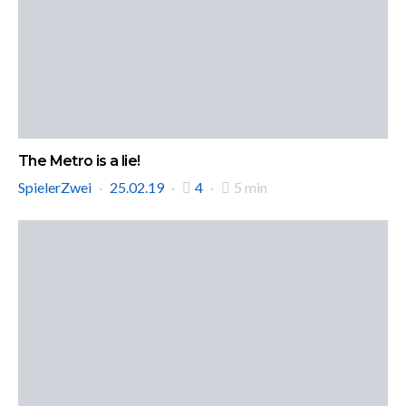
The Metro is a lie!
SpielerZwei
25.02.19
4
5 min