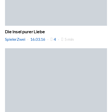
Die Insel purer Liebe
SpielerZwei
16.03.16
4
5 min