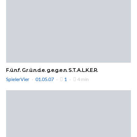
F.ü.n.f. G.r.ü.n.d.e. g.e.g.e.n. S.T.A.L.K.E.R.
SpielerVier
01.05.07
1
4 min