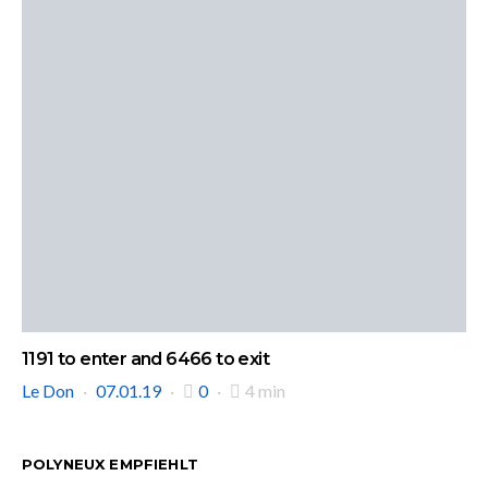
1191 to enter and 6466 to exit
Le Don
07.01.19
0
4 min
POLYNEUX EMPFIEHLT