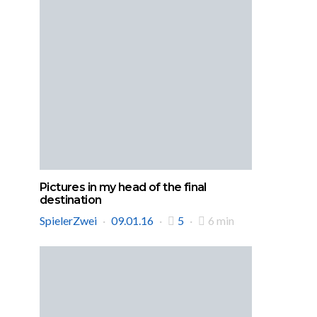
Pictures in my head of the final
destination
SpielerZwei
09.01.16
5
6 min