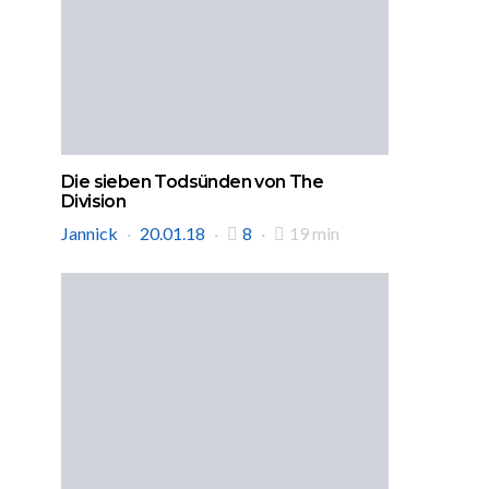
Die sieben Todsünden von The
Division
Jannick
20.01.18
8
19 min