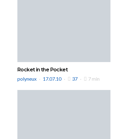
Rocket in the Pocket
polyneux
17.07.10
37
7 min