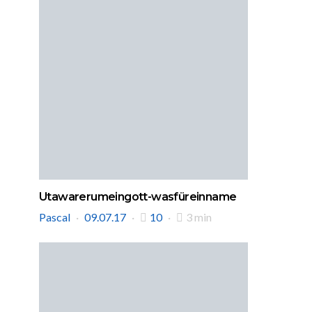
Utawarerumeingott-wasfüreinname
Pascal
09.07.17
10
3 min