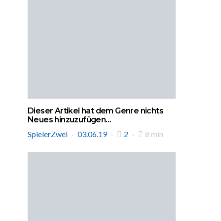
Dieser Artikel hat dem Genre nichts
Neues hinzuzufügen…
SpielerZwei
03.06.19
2
8 min