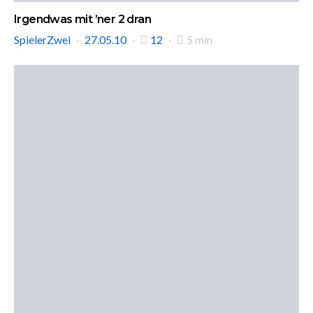
Irgendwas mit ’ner 2 dran
SpielerZwei
27.05.10
12
5 min