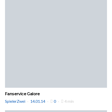
Fanservice Galore
SpielerZwei
14.01.14
0
4 min