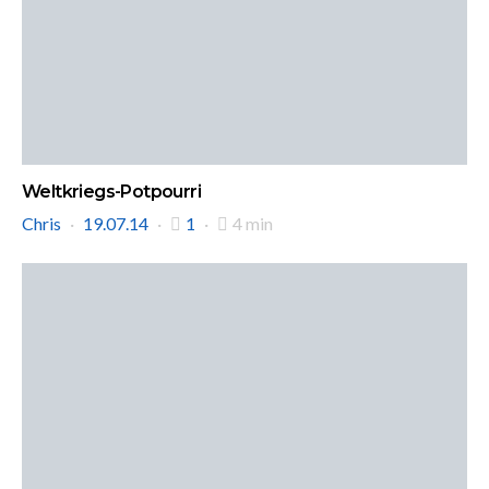
Weltkriegs-Potpourri
Chris
19.07.14
1
4 min