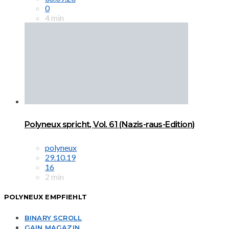
0
4 min
Polyneux spricht, Vol. 61 (Nazis-raus-Edition)
polyneux
29.10.19
16
2 min
POLYNEUX EMPFIEHLT
BINARY SCROLL
GAIN MAGAZIN