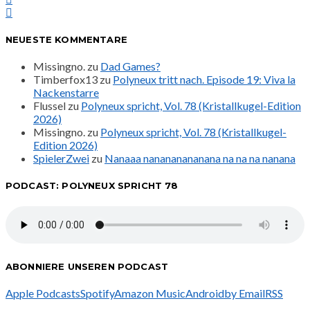
NEUESTE KOMMENTARE
Missingno.
zu
Dad Games?
Timberfox13
zu
Polyneux tritt nach. Episode 19: Viva la
Nackenstarre
Flussel
zu
Polyneux spricht, Vol. 78 (Kristallkugel-Edition
2026)
Missingno.
zu
Polyneux spricht, Vol. 78 (Kristallkugel-
Edition 2026)
SpielerZwei
zu
Nanaaa nanananananana na na na nanana
PODCAST: POLYNEUX SPRICHT 78
ABONNIERE UNSEREN PODCAST
Apple Podcasts
Spotify
Amazon Music
Android
by Email
RSS