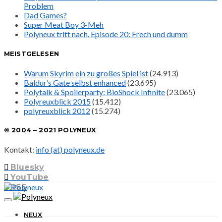
Problem
Dad Games?
Super Meat Boy 3-Meh
Polyneux tritt nach. Episode 20: Frech und dumm
MEISTGELESEN
Warum Skyrim ein zu großes Spiel ist
(24.913)
Baldur’s Gate selbst enhanced
(23.695)
Polytalk & Spoilerparty: BioShock Infinite
(23.065)
Polyreuxblick 2015
(15.412)
polyreuxblick 2012
(15.274)
© 2004 – 2021 POLYNEUX
Kontakt:
info (at) polyneux.de
Bluesky
YouTube
RSS
NEUX