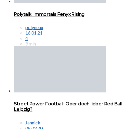
Polytalk: Immortals Fenyx Rising
polyneux
16.01.21
4
9 min
Street Power Football: Oder doch lieber Red Bull
Leipzig?
Jannick
08.09.20