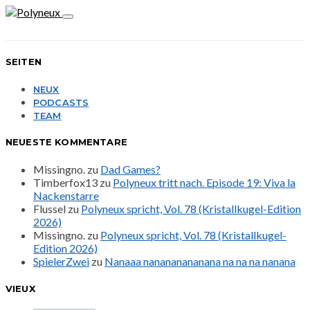
SEITEN
NEUX
PODCASTS
TEAM
NEUESTE KOMMENTARE
Missingno.
zu
Dad Games?
Timberfox13
zu
Polyneux tritt nach. Episode 19: Viva la
Nackenstarre
Flussel
zu
Polyneux spricht, Vol. 78 (Kristallkugel-Edition
2026)
Missingno.
zu
Polyneux spricht, Vol. 78 (Kristallkugel-
Edition 2026)
SpielerZwei
zu
Nanaaa nanananananana na na na nanana
VIEUX