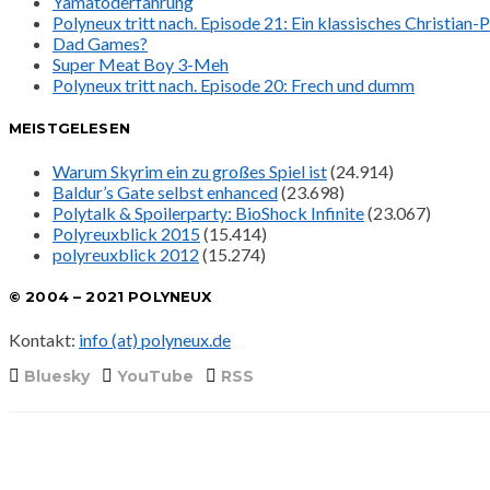
Yamatoderfahrung
Polyneux tritt nach. Episode 21: Ein klassisches Christian
Dad Games?
Super Meat Boy 3-Meh
Polyneux tritt nach. Episode 20: Frech und dumm
MEISTGELESEN
Warum Skyrim ein zu großes Spiel ist
(24.914)
Baldur’s Gate selbst enhanced
(23.698)
Polytalk & Spoilerparty: BioShock Infinite
(23.067)
Polyreuxblick 2015
(15.414)
polyreuxblick 2012
(15.274)
© 2004 – 2021 POLYNEUX
Kontakt:
info (at) polyneux.de
Bluesky
YouTube
RSS