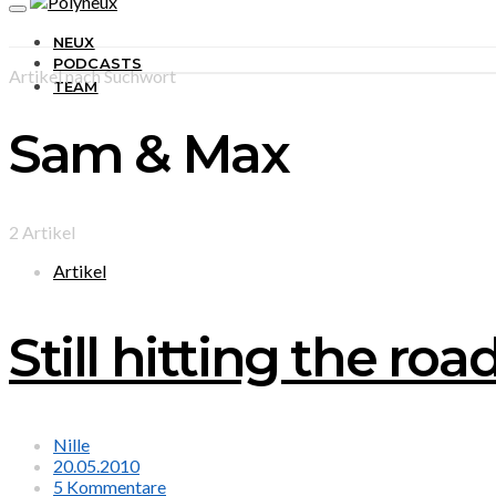
NEUX
PODCASTS
Artikel nach Suchwort
TEAM
Sam & Max
2 Artikel
Artikel
Still hitting the roa
Nille
20.05.2010
5 Kommentare