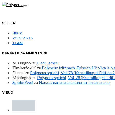
SEITEN
NEUX
PODCASTS
TEAM
NEUESTE KOMMENTARE
Missingno.
zu
Dad Games?
Timberfox13
zu
Polyneux tritt nach. Episode 19: Viva la 
Flussel
zu
Polyneux spricht, Vol. 78 (Kristallkugel-Edition 
Missingno.
zu
Polyneux spricht, Vol. 78 (Kristallkugel-Edit
SpielerZwei
zu
Nanaaa nanananananana na na na nanana
VIEUX