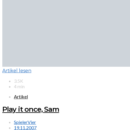
Artikel lesen
3.5K
4 min
Artikel
Play it once, Sam
SpielerVier
19.11.2007