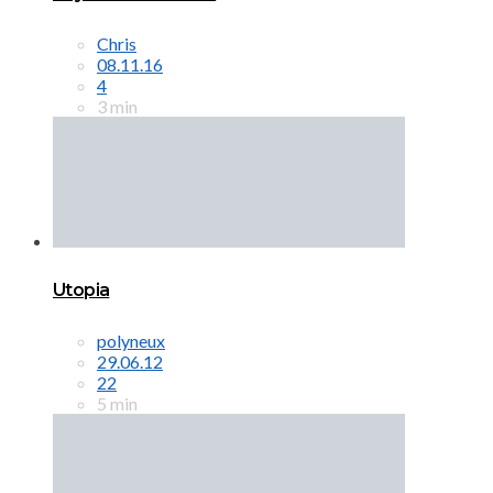
Chris
08.11.16
4
3 min
Utopia
polyneux
29.06.12
22
5 min