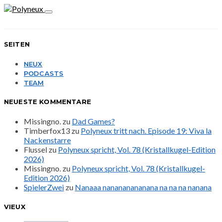
SEITEN
NEUX
PODCASTS
TEAM
NEUESTE KOMMENTARE
Missingno.
zu
Dad Games?
Timberfox13
zu
Polyneux tritt nach. Episode 19: Viva la
Nackenstarre
Flussel
zu
Polyneux spricht, Vol. 78 (Kristallkugel-Edition
2026)
Missingno.
zu
Polyneux spricht, Vol. 78 (Kristallkugel-
Edition 2026)
SpielerZwei
zu
Nanaaa nanananananana na na na nanana
VIEUX