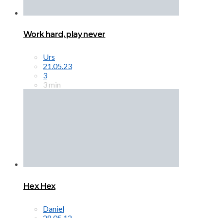
Work hard, play never
Urs
21.05.23
3
3 min
Hex Hex
Daniel
28.05.12