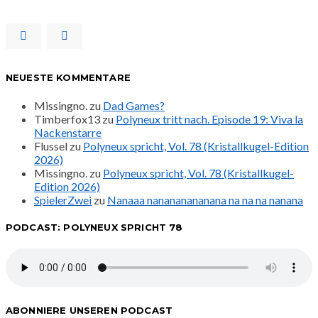
NEUESTE KOMMENTARE
Missingno.
zu
Dad Games?
Timberfox13
zu
Polyneux tritt nach. Episode 19: Viva la
Nackenstarre
Flussel
zu
Polyneux spricht, Vol. 78 (Kristallkugel-Edition
2026)
Missingno.
zu
Polyneux spricht, Vol. 78 (Kristallkugel-
Edition 2026)
SpielerZwei
zu
Nanaaa nanananananana na na na nanana
PODCAST: POLYNEUX SPRICHT 78
ABONNIERE UNSEREN PODCAST