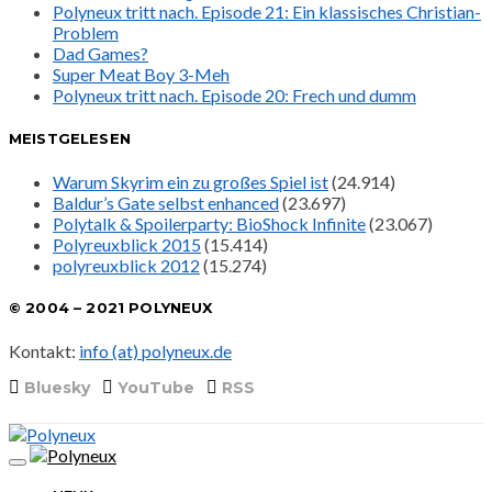
Polyneux tritt nach. Episode 21: Ein klassisches Christian-
Problem
Dad Games?
Super Meat Boy 3-Meh
Polyneux tritt nach. Episode 20: Frech und dumm
MEISTGELESEN
Warum Skyrim ein zu großes Spiel ist
(24.914)
Baldur’s Gate selbst enhanced
(23.697)
Polytalk & Spoilerparty: BioShock Infinite
(23.067)
Polyreuxblick 2015
(15.414)
polyreuxblick 2012
(15.274)
© 2004 – 2021 POLYNEUX
Kontakt:
info (at) polyneux.de
Bluesky
YouTube
RSS