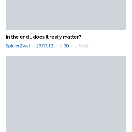
In the end… does it really matter?
SpielerZwei
19.03.12
30
5 min