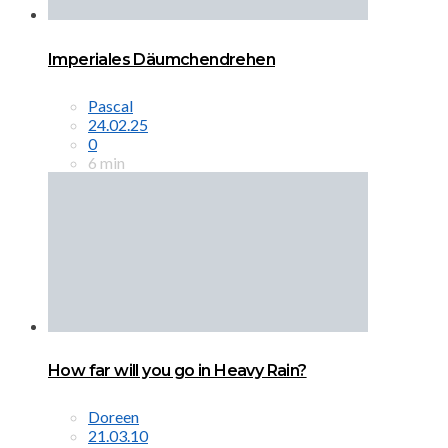
Imperiales Däumchendrehen
Pascal
24.02.25
0
6 min
How far will you go in Heavy Rain?
Doreen
21.03.10