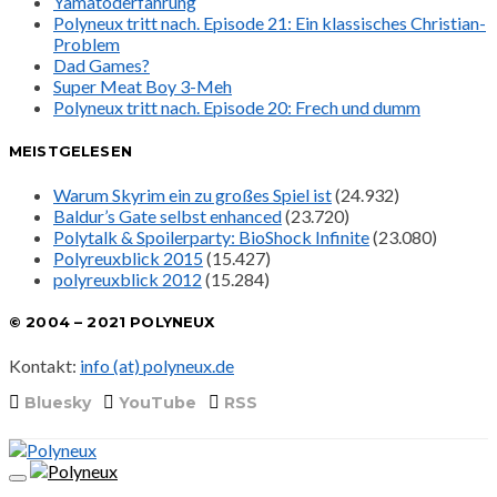
Yamatoderfahrung
Polyneux tritt nach. Episode 21: Ein klassisches Christian-
Problem
Dad Games?
Super Meat Boy 3-Meh
Polyneux tritt nach. Episode 20: Frech und dumm
MEISTGELESEN
Warum Skyrim ein zu großes Spiel ist
(24.932)
Baldur’s Gate selbst enhanced
(23.720)
Polytalk & Spoilerparty: BioShock Infinite
(23.080)
Polyreuxblick 2015
(15.427)
polyreuxblick 2012
(15.284)
© 2004 – 2021 POLYNEUX
Kontakt:
info (at) polyneux.de
Bluesky
YouTube
RSS