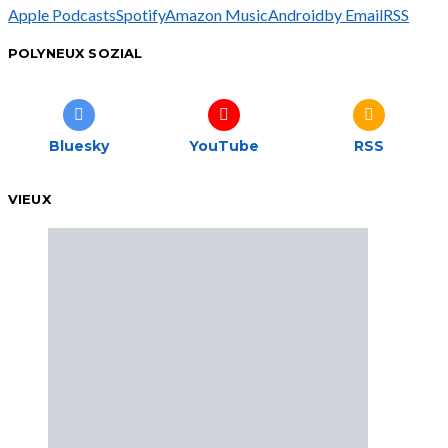
Apple Podcasts
Spotify
Amazon Music
Android
by Email
RSS
POLYNEUX SOZIAL
Bluesky
YouTube
RSS
VIEUX