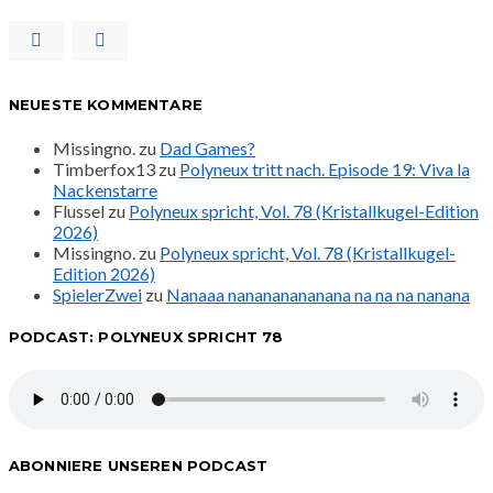
NEUESTE KOMMENTARE
Missingno.
zu
Dad Games?
Timberfox13
zu
Polyneux tritt nach. Episode 19: Viva la
Nackenstarre
Flussel
zu
Polyneux spricht, Vol. 78 (Kristallkugel-Edition
2026)
Missingno.
zu
Polyneux spricht, Vol. 78 (Kristallkugel-
Edition 2026)
SpielerZwei
zu
Nanaaa nanananananana na na na nanana
PODCAST: POLYNEUX SPRICHT 78
ABONNIERE UNSEREN PODCAST