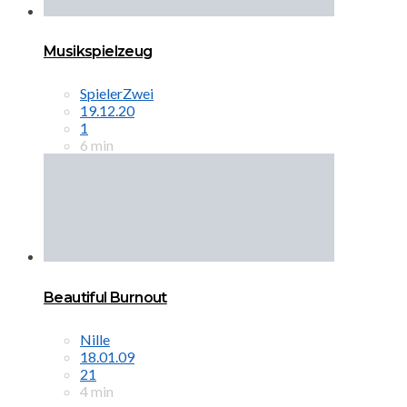
Musikspielzeug
SpielerZwei
19.12.20
1
6 min
Beautiful Burnout
Nille
18.01.09
21
4 min