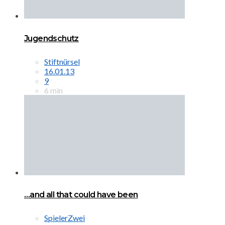
Jugendschutz
Stiftnürsel
16.01.13
9
6 min
…and all that could have been
SpielerZwei