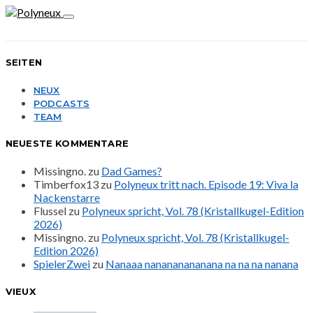
SEITEN
NEUX
PODCASTS
TEAM
NEUESTE KOMMENTARE
Missingno.
zu
Dad Games?
Timberfox13
zu
Polyneux tritt nach. Episode 19: Viva la
Nackenstarre
Flussel
zu
Polyneux spricht, Vol. 78 (Kristallkugel-Edition
2026)
Missingno.
zu
Polyneux spricht, Vol. 78 (Kristallkugel-
Edition 2026)
SpielerZwei
zu
Nanaaa nanananananana na na na nanana
VIEUX