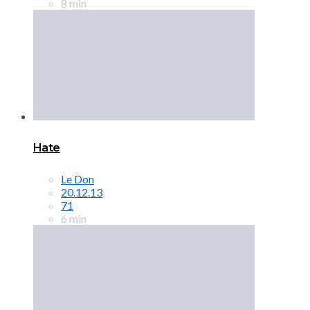
8 min
Hate
Le Don
20.12.13
71
6 min