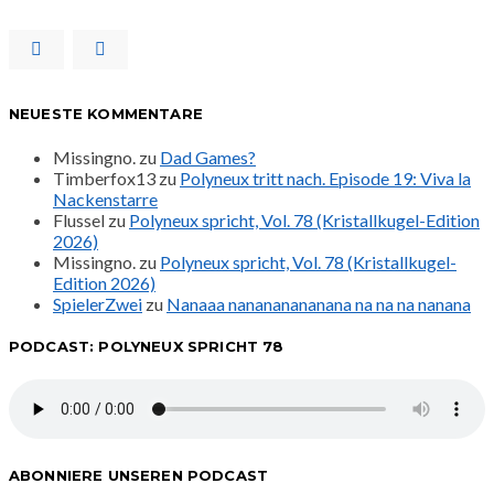
NEUESTE KOMMENTARE
Missingno.
zu
Dad Games?
Timberfox13
zu
Polyneux tritt nach. Episode 19: Viva la
Nackenstarre
Flussel
zu
Polyneux spricht, Vol. 78 (Kristallkugel-Edition
2026)
Missingno.
zu
Polyneux spricht, Vol. 78 (Kristallkugel-
Edition 2026)
SpielerZwei
zu
Nanaaa nanananananana na na na nanana
PODCAST: POLYNEUX SPRICHT 78
ABONNIERE UNSEREN PODCAST