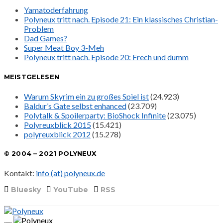
Yamatoderfahrung
Polyneux tritt nach. Episode 21: Ein klassisches Christian-
Problem
Dad Games?
Super Meat Boy 3-Meh
Polyneux tritt nach. Episode 20: Frech und dumm
MEISTGELESEN
Warum Skyrim ein zu großes Spiel ist
(24.923)
Baldur’s Gate selbst enhanced
(23.709)
Polytalk & Spoilerparty: BioShock Infinite
(23.075)
Polyreuxblick 2015
(15.421)
polyreuxblick 2012
(15.278)
© 2004 – 2021 POLYNEUX
Kontakt:
info (at) polyneux.de
Bluesky
YouTube
RSS