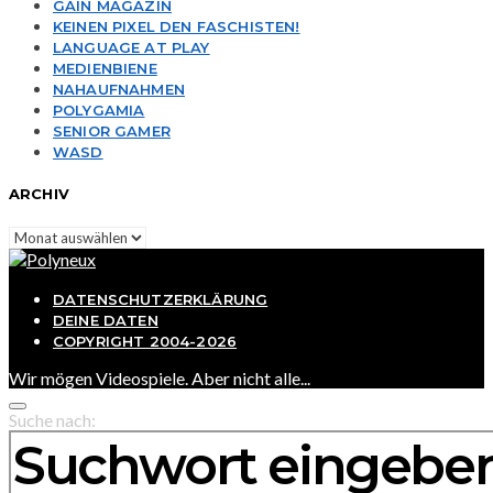
GAIN MAGAZIN
KEINEN PIXEL DEN FASCHISTEN!
LANGUAGE AT PLAY
MEDIENBIENE
NAHAUFNAHMEN
POLYGAMIA
SENIOR GAMER
WASD
ARCHIV
Archiv
DATENSCHUTZERKLÄRUNG
DEINE DATEN
COPYRIGHT 2004-2026
Wir mögen Videospiele. Aber nicht alle...
Suche nach: