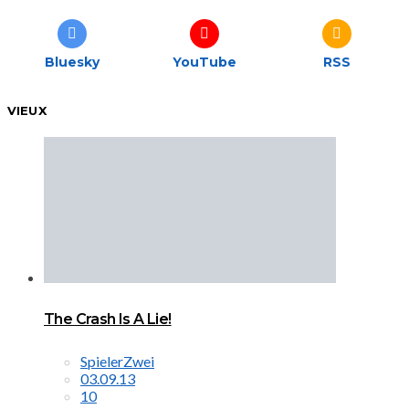
Bluesky
YouTube
RSS
VIEUX
The Crash Is A Lie!
SpielerZwei
03.09.13
10