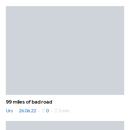
99 miles of bad road
Urs
26.06.22
0
2 min