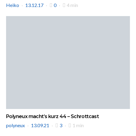
Heiko
13.12.17
0
4 min
Polyneux macht’s kurz 44 – Schrottcast
polyneux
13.09.21
3
1 min