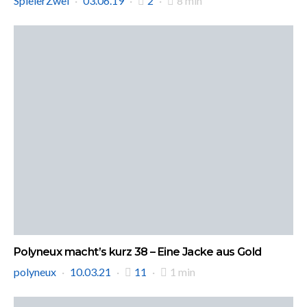
SpielerZwei
03.06.19
2
8 min
Polyneux macht’s kurz 38 – Eine Jacke aus Gold
polyneux
10.03.21
11
1 min