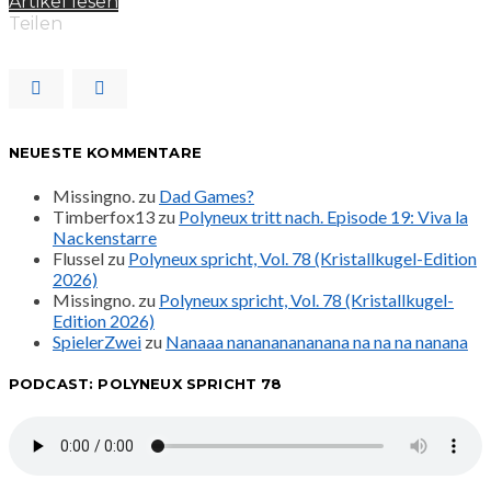
Artikel lesen
Teilen
NEUESTE KOMMENTARE
Missingno.
zu
Dad Games?
Timberfox13
zu
Polyneux tritt nach. Episode 19: Viva la
Nackenstarre
Flussel
zu
Polyneux spricht, Vol. 78 (Kristallkugel-Edition
2026)
Missingno.
zu
Polyneux spricht, Vol. 78 (Kristallkugel-
Edition 2026)
SpielerZwei
zu
Nanaaa nanananananana na na na nanana
PODCAST: POLYNEUX SPRICHT 78