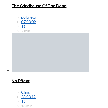
The Grindhouse Of The Dead
polyneux
07.03.09
11
7 min
No Effect
Chris
28.03.12
15
16 min