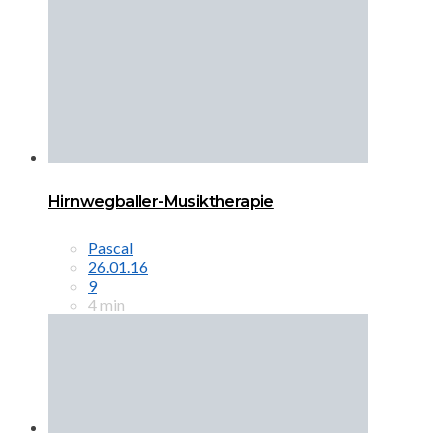
Hirnwegballer-Musiktherapie
Pascal
26.01.16
9
4 min