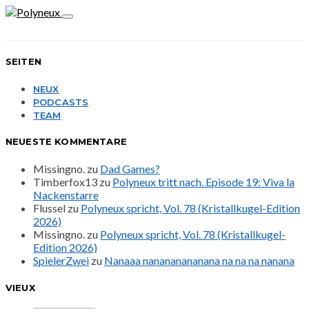
SEITEN
NEUX
PODCASTS
TEAM
NEUESTE KOMMENTARE
Missingno.
zu
Dad Games?
Timberfox13
zu
Polyneux tritt nach. Episode 19: Viva la
Nackenstarre
Flussel
zu
Polyneux spricht, Vol. 78 (Kristallkugel-Edition
2026)
Missingno.
zu
Polyneux spricht, Vol. 78 (Kristallkugel-
Edition 2026)
SpielerZwei
zu
Nanaaa nanananananana na na na nanana
VIEUX