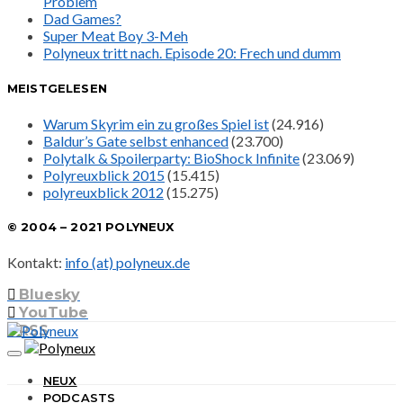
Problem
Dad Games?
Super Meat Boy 3-Meh
Polyneux tritt nach. Episode 20: Frech und dumm
MEISTGELESEN
Warum Skyrim ein zu großes Spiel ist
(24.916)
Baldur’s Gate selbst enhanced
(23.700)
Polytalk & Spoilerparty: BioShock Infinite
(23.069)
Polyreuxblick 2015
(15.415)
polyreuxblick 2012
(15.275)
© 2004 – 2021 POLYNEUX
Kontakt:
info (at) polyneux.de
Bluesky
YouTube
RSS
NEUX
PODCASTS