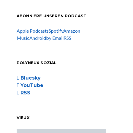
ABONNIERE UNSEREN PODCAST
Apple Podcasts
Spotify
Amazon
Music
Android
by Email
RSS
POLYNEUX SOZIAL
Bluesky
YouTube
RSS
VIEUX