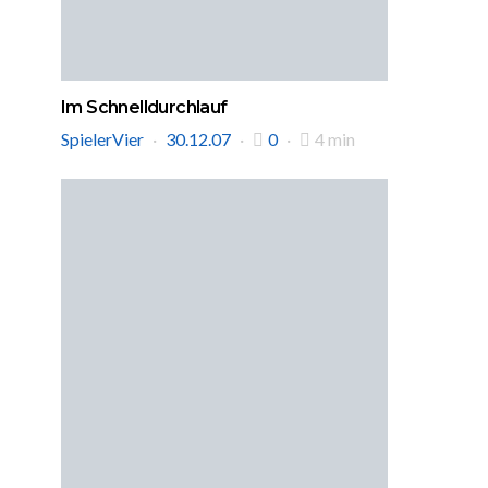
Im Schnelldurchlauf
SpielerVier
30.12.07
0
4 min