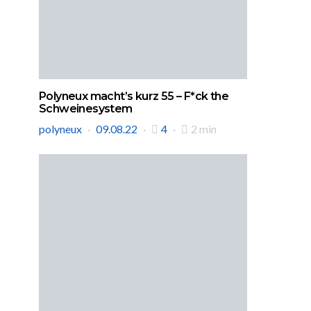
Polyneux macht’s kurz 55 – F*ck the
Schweinesystem
polyneux
09.08.22
4
2 min