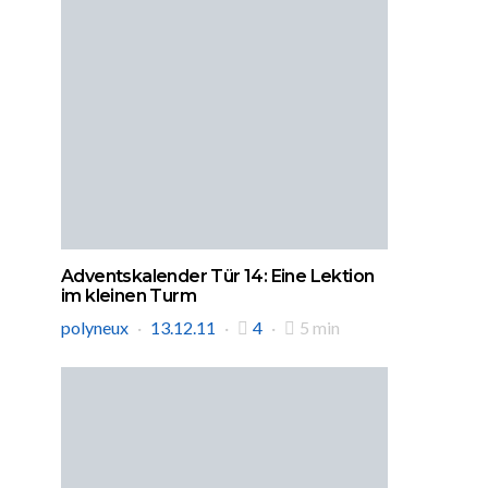
Adventskalender Tür 14: Eine Lektion
im kleinen Turm
polyneux
13.12.11
4
5 min