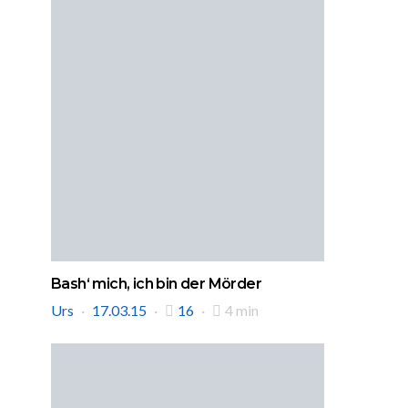
Bash‘ mich, ich bin der Mörder
Urs
17.03.15
16
4 min