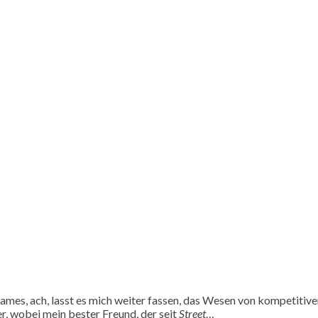
mes, ach, lasst es mich weiter fassen, das Wesen von kompetitiven 
r, wobei mein bester Freund, der seit
Street
…