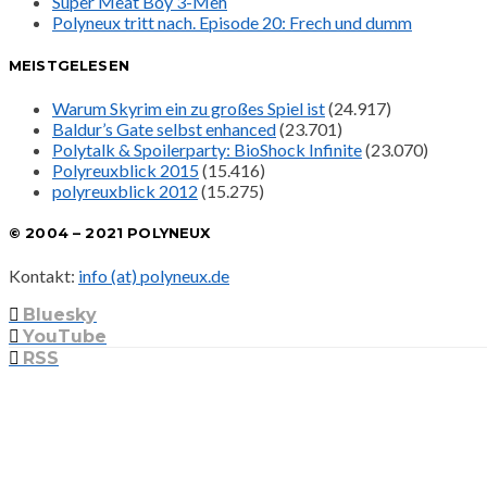
Super Meat Boy 3-Meh
Polyneux tritt nach. Episode 20: Frech und dumm
MEISTGELESEN
Warum Skyrim ein zu großes Spiel ist
(24.917)
Baldur’s Gate selbst enhanced
(23.701)
Polytalk & Spoilerparty: BioShock Infinite
(23.070)
Polyreuxblick 2015
(15.416)
polyreuxblick 2012
(15.275)
© 2004 – 2021 POLYNEUX
Kontakt:
info (at) polyneux.de
Bluesky
YouTube
RSS