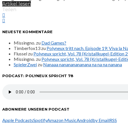
Artikel lesen
Teilen
NEUESTE KOMMENTARE
Missingno.
zu
Dad Games?
Timberfox13
zu
Polyneux tritt nach. Episode 19: Viva la 
Flussel
zu
Polyneux spricht, Vol. 78 (Kristallkugel-Edition 
Missingno.
zu
Polyneux spricht, Vol. 78 (Kristallkugel-Edit
SpielerZwei
zu
Nanaaa nanananananana na na na nanana
PODCAST: POLYNEUX SPRICHT 78
ABONNIERE UNSEREN PODCAST
Apple Podcasts
Spotify
Amazon Music
Android
by Email
RSS