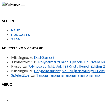
SEITEN
NEUX
PODCASTS
TEAM
NEUESTE KOMMENTARE
Missingno.
zu
Dad Games?
Timberfox13
zu
Polyneux tritt nach. Episode 19: Viva la 
Flussel
zu
Polyneux spricht, Vol. 78 (Kristallkugel-Edition 
Missingno.
zu
Polyneux spricht, Vol. 78 (Kristallkugel-Edit
SpielerZwei
zu
Nanaaa nanananananana na na na nanana
VIEUX