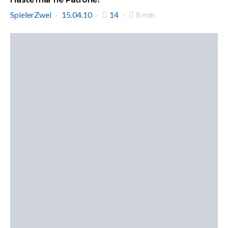
SpielerZwei
15.04.10
14
8 min