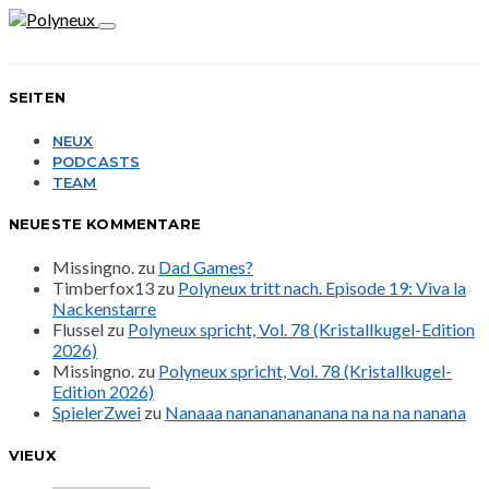
SEITEN
NEUX
PODCASTS
TEAM
NEUESTE KOMMENTARE
Missingno.
zu
Dad Games?
Timberfox13
zu
Polyneux tritt nach. Episode 19: Viva la
Nackenstarre
Flussel
zu
Polyneux spricht, Vol. 78 (Kristallkugel-Edition
2026)
Missingno.
zu
Polyneux spricht, Vol. 78 (Kristallkugel-
Edition 2026)
SpielerZwei
zu
Nanaaa nanananananana na na na nanana
VIEUX