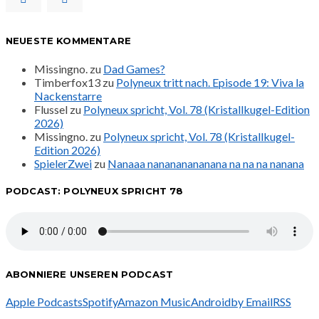
NEUESTE KOMMENTARE
Missingno.
zu
Dad Games?
Timberfox13
zu
Polyneux tritt nach. Episode 19: Viva la
Nackenstarre
Flussel
zu
Polyneux spricht, Vol. 78 (Kristallkugel-Edition
2026)
Missingno.
zu
Polyneux spricht, Vol. 78 (Kristallkugel-
Edition 2026)
SpielerZwei
zu
Nanaaa nanananananana na na na nanana
PODCAST: POLYNEUX SPRICHT 78
ABONNIERE UNSEREN PODCAST
Apple Podcasts
Spotify
Amazon Music
Android
by Email
RSS