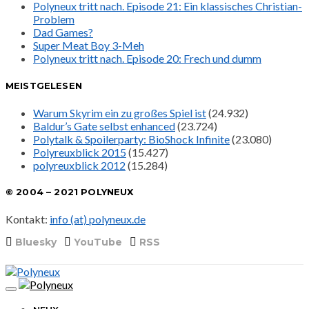
Polyneux tritt nach. Episode 21: Ein klassisches Christian-
Problem
Dad Games?
Super Meat Boy 3-Meh
Polyneux tritt nach. Episode 20: Frech und dumm
MEISTGELESEN
Warum Skyrim ein zu großes Spiel ist
(24.932)
Baldur’s Gate selbst enhanced
(23.724)
Polytalk & Spoilerparty: BioShock Infinite
(23.080)
Polyreuxblick 2015
(15.427)
polyreuxblick 2012
(15.284)
© 2004 – 2021 POLYNEUX
Kontakt:
info (at) polyneux.de
Bluesky
YouTube
RSS