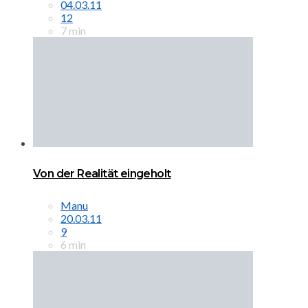
04.03.11
12
7 min
Von der Realität eingeholt
Manu
20.03.11
9
6 min