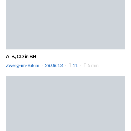
A, B, CD in BH
Zwerg-im-Bikini
28.08.13
11
5 min