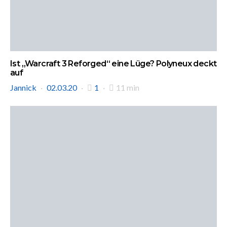
Ist „Warcraft 3 Reforged“ eine Lüge? Polyneux deckt
auf
Jannick
02.03.20
1
11 min