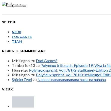
SEITEN
NEUX
PODCASTS
TEAM
NEUESTE KOMMENTARE
Missingno.
zu
Dad Games?
Timberfox13
zu
Polyneux tritt nach. Episode 19: Viva la 
Flussel
zu
Polyneux spricht, Vol. 78 (Kristallkugel-Edition 
Missingno.
zu
Polyneux spricht, Vol. 78 (Kristallkugel-Edit
SpielerZwei
zu
Nanaaa nanananananana na na na nanana
VIEUX