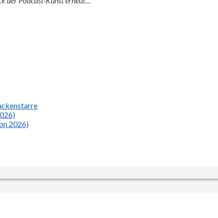
ück der Podcast-Kunst erneut
…
Nackenstarre
2026)
ion 2026)