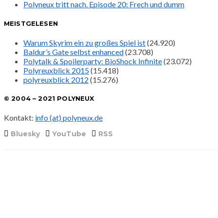
Polyneux tritt nach. Episode 20: Frech und dumm
MEISTGELESEN
Warum Skyrim ein zu großes Spiel ist
(24.920)
Baldur’s Gate selbst enhanced
(23.708)
Polytalk & Spoilerparty: BioShock Infinite
(23.072)
Polyreuxblick 2015
(15.418)
polyreuxblick 2012
(15.276)
© 2004 – 2021 POLYNEUX
Kontakt:
info (at) polyneux.de
Bluesky
YouTube
RSS