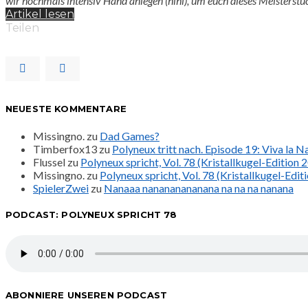
wir nochmals intensiv Hand anlegen (hihi), um euch dieses Meisterst
Artikel lesen
Teilen
NEUESTE KOMMENTARE
Missingno.
zu
Dad Games?
Timberfox13
zu
Polyneux tritt nach. Episode 19: Viva la 
Flussel
zu
Polyneux spricht, Vol. 78 (Kristallkugel-Edition 
Missingno.
zu
Polyneux spricht, Vol. 78 (Kristallkugel-Edit
SpielerZwei
zu
Nanaaa nanananananana na na na nanana
PODCAST: POLYNEUX SPRICHT 78
ABONNIERE UNSEREN PODCAST