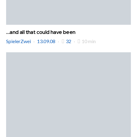
…and all that could have been
SpielerZwei
13.09.08
32
10 min