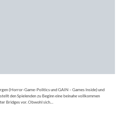
örgen (Horror-Game-Politics und GAIN – Games Inside) und
stellt den Spielenden zu Beginn eine beinahe vollkommen
ter Bridges vor. Obwohl sich…