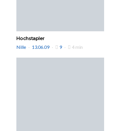
Hochstapler
Nille
13.06.09
9
4 min