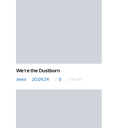
We’re the Dustborn
Jenni
20.09.24
0
4 min