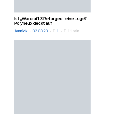
Ist „Warcraft 3 Reforged“ eine Lüge?
Polyneux deckt auf
Jannick
02.03.20
1
11 min