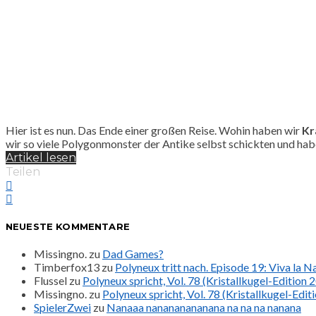
Hier ist es nun. Das Ende einer großen Reise. Wohin haben wir
Kr
wir so viele Polygonmonster der Antike selbst schickten und hab
Artikel lesen
Teilen
NEUESTE KOMMENTARE
Missingno.
zu
Dad Games?
Timberfox13
zu
Polyneux tritt nach. Episode 19: Viva la 
Flussel
zu
Polyneux spricht, Vol. 78 (Kristallkugel-Edition 
Missingno.
zu
Polyneux spricht, Vol. 78 (Kristallkugel-Edit
SpielerZwei
zu
Nanaaa nanananananana na na na nanana