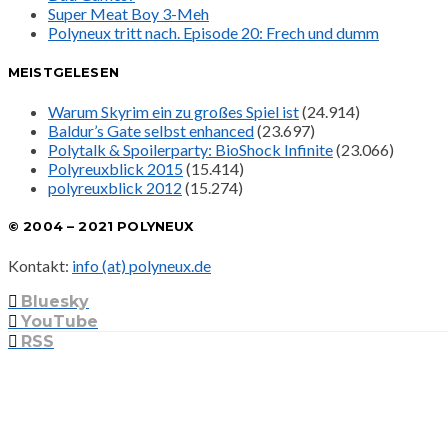
Super Meat Boy 3-Meh
Polyneux tritt nach. Episode 20: Frech und dumm
MEISTGELESEN
Warum Skyrim ein zu großes Spiel ist
(24.914)
Baldur’s Gate selbst enhanced
(23.697)
Polytalk & Spoilerparty: BioShock Infinite
(23.066)
Polyreuxblick 2015
(15.414)
polyreuxblick 2012
(15.274)
© 2004 – 2021 POLYNEUX
Kontakt:
info (at) polyneux.de
Bluesky
YouTube
RSS