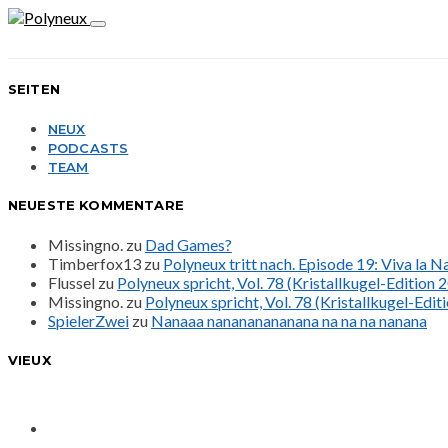
SEITEN
NEUX
PODCASTS
TEAM
NEUESTE KOMMENTARE
Missingno.
zu
Dad Games?
Timberfox13
zu
Polyneux tritt nach. Episode 19: Viva la 
Flussel
zu
Polyneux spricht, Vol. 78 (Kristallkugel-Edition 
Missingno.
zu
Polyneux spricht, Vol. 78 (Kristallkugel-Edit
SpielerZwei
zu
Nanaaa nanananananana na na na nanana
VIEUX