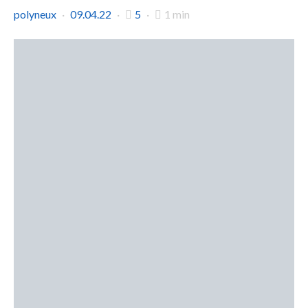
polyneux
09.04.22
5
1 min