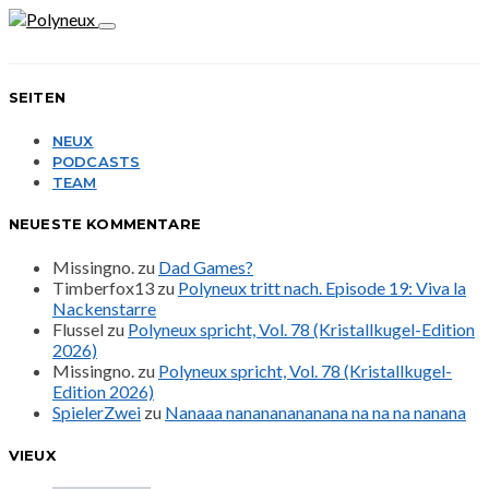
SEITEN
NEUX
PODCASTS
TEAM
NEUESTE KOMMENTARE
Missingno.
zu
Dad Games?
Timberfox13
zu
Polyneux tritt nach. Episode 19: Viva la
Nackenstarre
Flussel
zu
Polyneux spricht, Vol. 78 (Kristallkugel-Edition
2026)
Missingno.
zu
Polyneux spricht, Vol. 78 (Kristallkugel-
Edition 2026)
SpielerZwei
zu
Nanaaa nanananananana na na na nanana
VIEUX