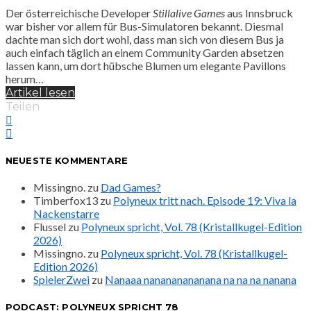
Der österreichische Developer
Stillalive Games
aus Innsbruck
war bisher vor allem für Bus-Simulatoren bekannt. Diesmal
dachte man sich dort wohl, dass man sich von diesem Bus ja
auch einfach täglich an einem Community Garden absetzen
lassen kann, um dort hübsche Blumen um elegante Pavillons
herum…
Artikel lesen
Teilen
NEUESTE KOMMENTARE
Missingno.
zu
Dad Games?
Timberfox13
zu
Polyneux tritt nach. Episode 19: Viva la
Nackenstarre
Flussel
zu
Polyneux spricht, Vol. 78 (Kristallkugel-Edition
2026)
Missingno.
zu
Polyneux spricht, Vol. 78 (Kristallkugel-
Edition 2026)
SpielerZwei
zu
Nanaaa nanananananana na na na nanana
PODCAST: POLYNEUX SPRICHT 78