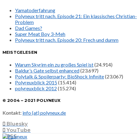
Yamatoderfahrung
Polyneux tritt nach. Episode 21: Ein klassisches Christian-
Problem
Dad Games?
Super Meat Boy 3-Meh
Polyneux tritt nach. Episode 20: Frech und dumm
MEISTGELESEN
Warum Skyrim ein zu großes Spiel ist
(24.914)
Baldur’s Gate selbst enhanced
(23.697)
Polytalk & Spoilerparty: BioShock Infinite
(23.067)
Polyreuxblick 2015
(15.414)
polyreuxblick 2012
(15.274)
© 2004 – 2021 POLYNEUX
Kontakt:
info (at) polyneux.de
Bluesky
YouTube
RSS