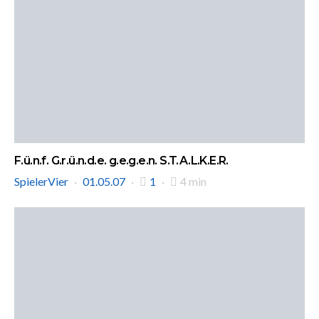
F.ü.n.f. G.r.ü.n.d.e. g.e.g.e.n. S.T.A.L.K.E.R.
SpielerVier
01.05.07
1
4 min