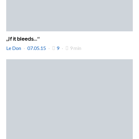
„If it bleeds…“
Le Don
07.05.15
9
9 min