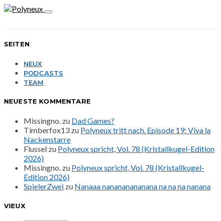
SEITEN
NEUX
PODCASTS
TEAM
NEUESTE KOMMENTARE
Missingno.
zu
Dad Games?
Timberfox13
zu
Polyneux tritt nach. Episode 19: Viva la
Nackenstarre
Flussel
zu
Polyneux spricht, Vol. 78 (Kristallkugel-Edition
2026)
Missingno.
zu
Polyneux spricht, Vol. 78 (Kristallkugel-
Edition 2026)
SpielerZwei
zu
Nanaaa nanananananana na na na nanana
VIEUX