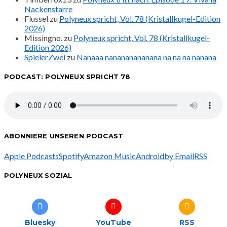
Nackenstarre
Flussel
zu
Polyneux spricht, Vol. 78 (Kristallkugel-Edition
2026)
Missingno.
zu
Polyneux spricht, Vol. 78 (Kristallkugel-
Edition 2026)
SpielerZwei
zu
Nanaaa nanananananana na na na nanana
PODCAST: POLYNEUX SPRICHT 78
ABONNIERE UNSEREN PODCAST
Apple Podcasts
Spotify
Amazon Music
Android
by Email
RSS
POLYNEUX SOZIAL
Bluesky
YouTube
RSS