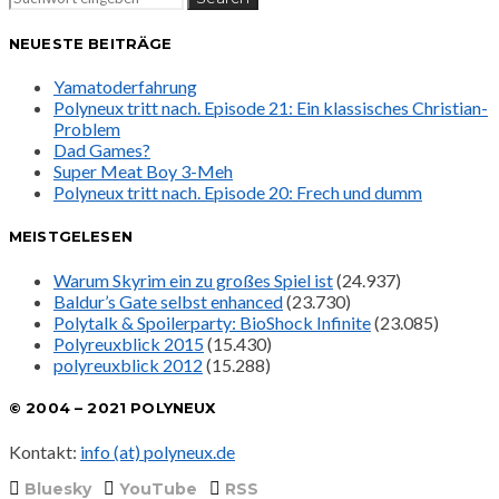
NEUESTE BEITRÄGE
Yamatoderfahrung
Polyneux tritt nach. Episode 21: Ein klassisches Christian-
Problem
Dad Games?
Super Meat Boy 3-Meh
Polyneux tritt nach. Episode 20: Frech und dumm
MEISTGELESEN
Warum Skyrim ein zu großes Spiel ist
(24.937)
Baldur’s Gate selbst enhanced
(23.730)
Polytalk & Spoilerparty: BioShock Infinite
(23.085)
Polyreuxblick 2015
(15.430)
polyreuxblick 2012
(15.288)
© 2004 – 2021 POLYNEUX
Kontakt:
info (at) polyneux.de
Bluesky
YouTube
RSS