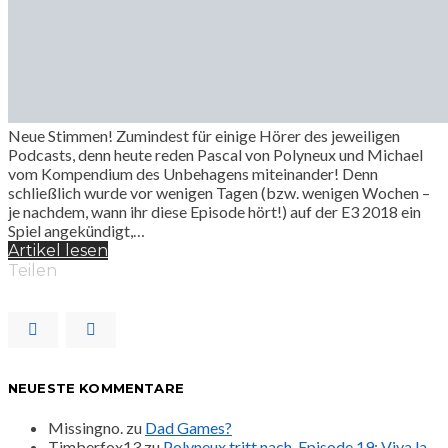
Neue Stimmen! Zumindest für einige Hörer des jeweiligen
Podcasts, denn heute reden Pascal von Polyneux und Michael
vom Kompendium des Unbehagens miteinander! Denn
schließlich wurde vor wenigen Tagen (bzw. wenigen Wochen –
je nachdem, wann ihr diese Episode hört!) auf der E3 2018 ein
Spiel angekündigt,…
Artikel lesen
Teilen
NEUESTE KOMMENTARE
Missingno.
zu
Dad Games?
Timberfox13
zu
Polyneux tritt nach. Episode 19: Viva la