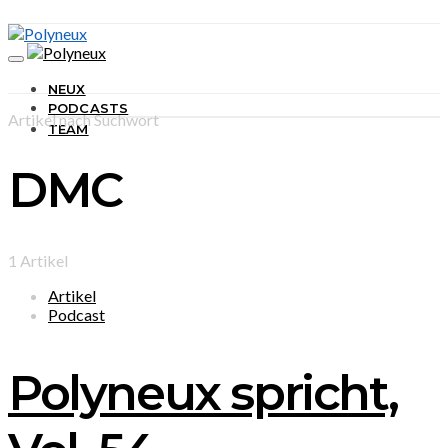
NEUX
PODCASTS
Artikel nach Suchwort
TEAM
DMC
1 Artikel
Artikel
Podcast
Polyneux spricht,