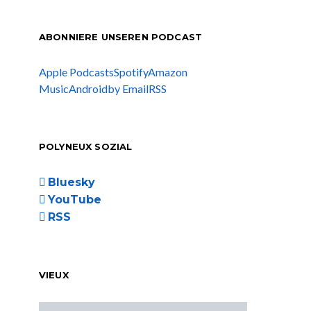
ABONNIERE UNSEREN PODCAST
Apple Podcasts
Spotify
Amazon
Music
Android
by Email
RSS
POLYNEUX SOZIAL
Bluesky
YouTube
RSS
VIEUX