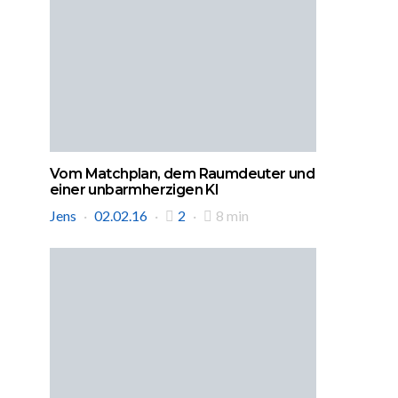
Vom Matchplan, dem Raumdeuter und
einer unbarmherzigen KI
Jens
02.02.16
2
8 min