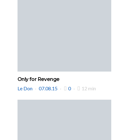
Only for Revenge
Le Don
07.08.15
0
12 min