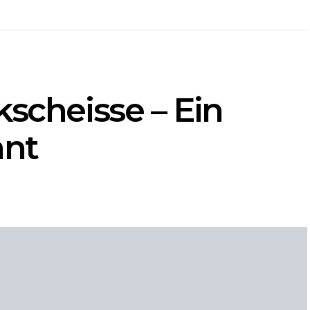
kscheisse – Ein
ant