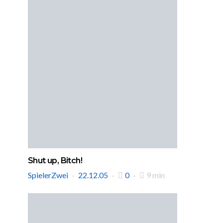
Shut up, Bitch!
SpielerZwei
22.12.05
0
9 min