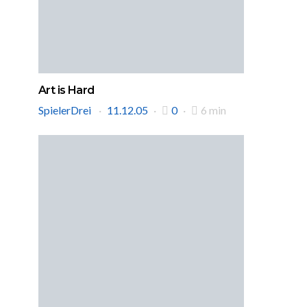
Art is Hard
SpielerDrei
11.12.05
0
6 min