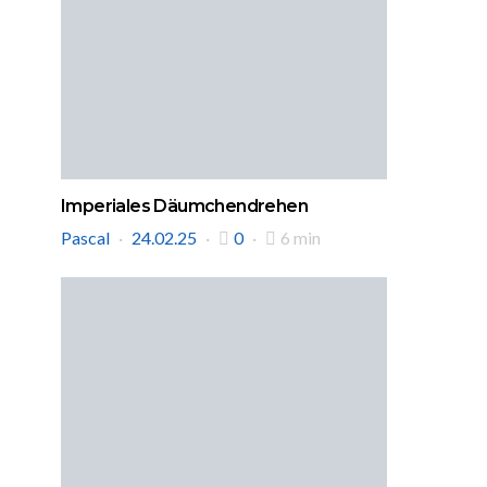
Imperiales Däumchendrehen
Pascal
24.02.25
0
6 min