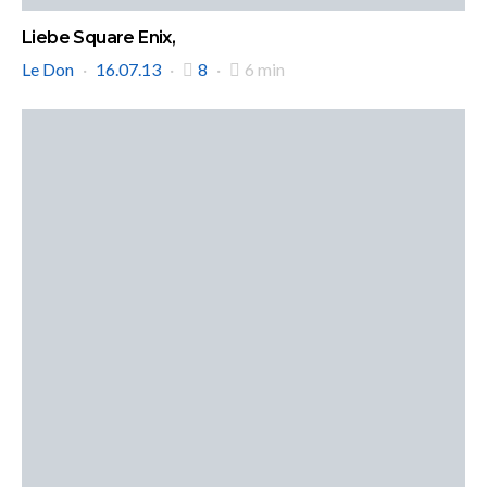
Liebe Square Enix,
Le Don
16.07.13
8
6 min