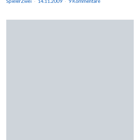
SpielerZwei
14.11.2009
9 Kommentare