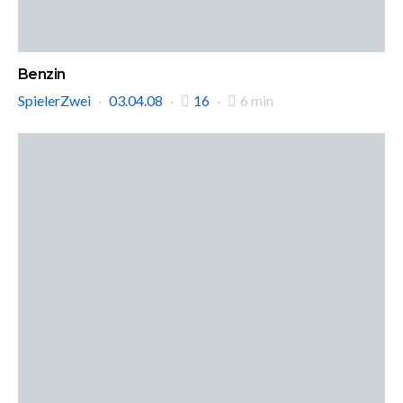
Benzin
SpielerZwei
03.04.08
16
6 min