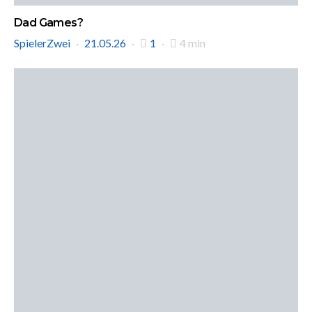
Dad Games?
SpielerZwei
21.05.26
1
4 min