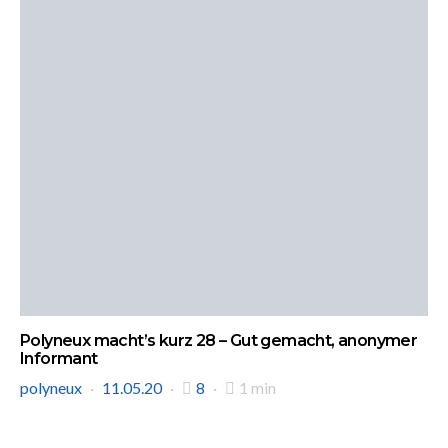
Polyneux macht’s kurz 28 – Gut gemacht, anonymer
Informant
polyneux
11.05.20
8
1 min