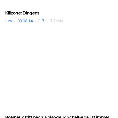
Killzone: Dingens
Urs
30.06.14
7
7 min
Polyneux tritt nach. Episode 5: Scheißegal ist immer