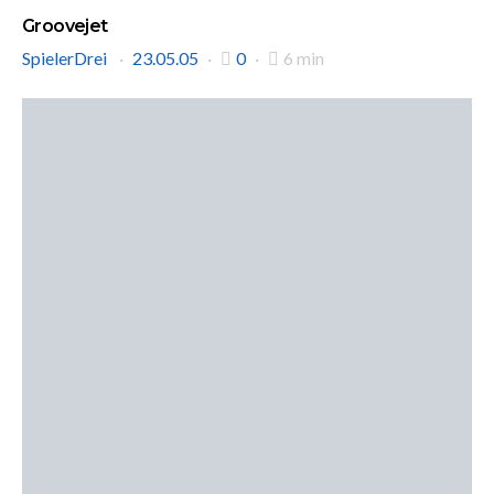
Groovejet
SpielerDrei
23.05.05
0
6 min