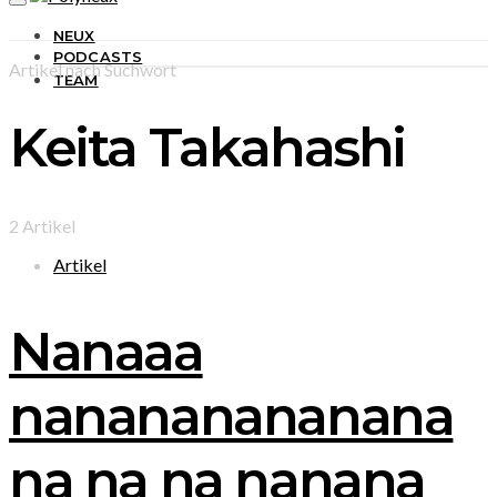
NEUX
PODCASTS
Artikel nach Suchwort
TEAM
Keita Takahashi
2 Artikel
Artikel
Nanaaa
nanananananana
na na na nanana