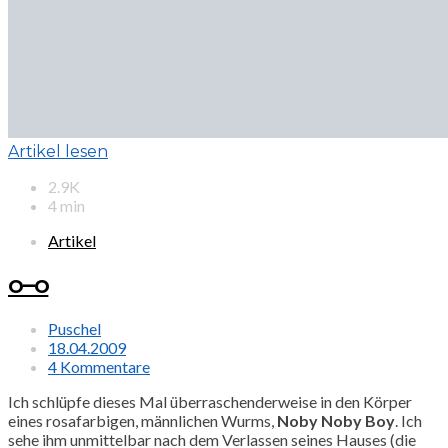
Artikel lesen
2.9K
4 min
Artikel
o–o
Puschel
18.04.2009
4 Kommentare
Ich schlüpfe dieses Mal überraschenderweise in den Körper
eines rosafarbigen, männlichen Wurms,
Noby Noby Boy
. Ich
sehe ihm unmittelbar nach dem Verlassen seines Hauses (die