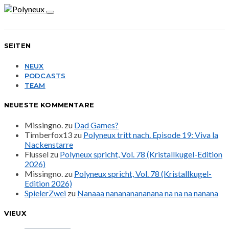
SEITEN
NEUX
PODCASTS
TEAM
NEUESTE KOMMENTARE
Missingno.
zu
Dad Games?
Timberfox13
zu
Polyneux tritt nach. Episode 19: Viva la
Nackenstarre
Flussel
zu
Polyneux spricht, Vol. 78 (Kristallkugel-Edition
2026)
Missingno.
zu
Polyneux spricht, Vol. 78 (Kristallkugel-
Edition 2026)
SpielerZwei
zu
Nanaaa nanananananana na na na nanana
VIEUX