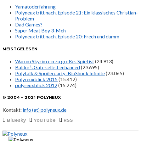
Yamatoderfahrung
Polyneux tritt nach. Episode 21: Ein klassisches Christian-
Problem
Dad Games?
Super Meat Boy 3-Meh
Polyneux tritt nach. Episode 20: Frech und dumm
MEISTGELESEN
Warum Skyrim ein zu großes Spiel ist
(24.913)
Baldur’s Gate selbst enhanced
(23.695)
Polytalk & Spoilerparty: BioShock Infinite
(23.065)
Polyreuxblick 2015
(15.412)
polyreuxblick 2012
(15.274)
© 2004 – 2021 POLYNEUX
Kontakt:
info (at) polyneux.de
Bluesky
YouTube
RSS