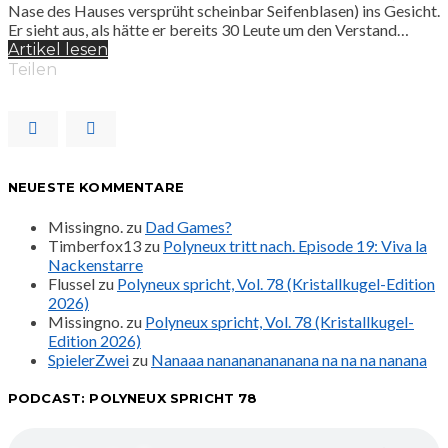
Nase des Hauses versprüht scheinbar Seifenblasen) ins Gesicht.
Er sieht aus, als hätte er bereits 30 Leute um den Verstand…
Artikel lesen
Teilen
NEUESTE KOMMENTARE
Missingno.
zu
Dad Games?
Timberfox13
zu
Polyneux tritt nach. Episode 19: Viva la
Nackenstarre
Flussel
zu
Polyneux spricht, Vol. 78 (Kristallkugel-Edition
2026)
Missingno.
zu
Polyneux spricht, Vol. 78 (Kristallkugel-
Edition 2026)
SpielerZwei
zu
Nanaaa nanananananana na na na nanana
PODCAST: POLYNEUX SPRICHT 78