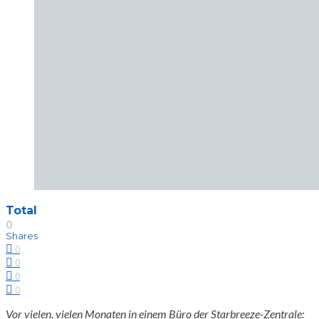
Total
0
Shares
0
0
0
0
Vor vielen, vielen Monaten in einem Büro der Starbreeze-Zentrale: