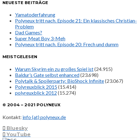
NEUESTE BEITRÄGE
Yamatoderfahrung
Polyneux tritt nach. Episode 21: Ein klassisches Christian-
Problem
Dad Games?
Super Meat Boy 3-Meh
Polyneux tritt nach. Episode 20: Frech und dumm
MEISTGELESEN
Warum Skyrim ein zu großes Spiel ist
(24.915)
Baldur’s Gate selbst enhanced
(23.698)
Polytalk & Spoilerparty: BioShock Infinite
(23.067)
Polyreuxblick 2015
(15.414)
polyreuxblick 2012
(15.274)
© 2004 – 2021 POLYNEUX
Kontakt:
info (at) polyneux.de
Bluesky
YouTube