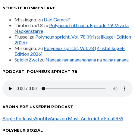
NEUESTE KOMMENTARE
Missingno.
zu
Dad Games?
Timberfox13
zu
Polyneux tritt nach. Episode 19: Viva la
Nackenstarre
Flussel
zu
Polyneux spricht, Vol. 78 (Kristallkugel-Edition
2026)
Missingno.
zu
Polyneux spricht, Vol. 78 (Kristallkugel-
Edition 2026)
SpielerZwei
zu
Nanaaa nanananananana na na na nanana
PODCAST: POLYNEUX SPRICHT 78
ABONNIERE UNSEREN PODCAST
Apple Podcasts
Spotify
Amazon Music
Android
by Email
RSS
POLYNEUX SOZIAL