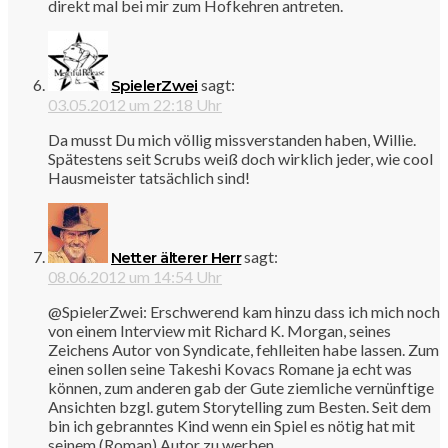
direkt mal bei mir zum Hofkehren antreten.
sagt:
SpielerZwei
03.05.2012 um 22:18 Uhr
Da musst Du mich völlig missverstanden haben, Willie.
Spätestens seit Scrubs weiß doch wirklich jeder, wie cool
Hausmeister tatsächlich sind!
sagt:
Netter älterer Herr
08.06.2012 um 14:54 Uhr
@SpielerZwei: Erschwerend kam hinzu dass ich mich noch
von einem Interview mit Richard K. Morgan, seines
Zeichens Autor von Syndicate, fehlleiten habe lassen. Zum
einen sollen seine Takeshi Kovacs Romane ja echt was
können, zum anderen gab der Gute ziemliche vernünftige
Ansichten bzgl. gutem Storytelling zum Besten. Seit dem
bin ich gebranntes Kind wenn ein Spiel es nötig hat mit
seinem (Roman) Autor zu werben…