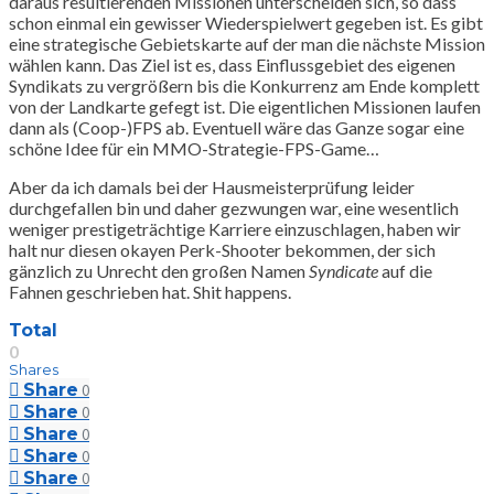
daraus resultierenden Missionen unterscheiden sich, so dass
schon einmal ein gewisser Wiederspielwert gegeben ist. Es gibt
eine strategische Gebietskarte auf der man die nächste Mission
wählen kann. Das Ziel ist es, dass Einflussgebiet des eigenen
Syndikats zu vergrößern bis die Konkurrenz am Ende komplett
von der Landkarte gefegt ist. Die eigentlichen Missionen laufen
dann als (Coop-)FPS ab. Eventuell wäre das Ganze sogar eine
schöne Idee für ein MMO-Strategie-FPS-Game…
Aber da ich damals bei der Hausmeisterprüfung leider
durchgefallen bin und daher gezwungen war, eine wesentlich
weniger prestigeträchtige Karriere einzuschlagen, haben wir
halt nur diesen okayen Perk-Shooter bekommen, der sich
gänzlich zu Unrecht den großen Namen
Syndicate
auf die
Fahnen geschrieben hat. Shit happens.
Total
0
Shares
Share
0
Share
0
Share
0
Share
0
Share
0