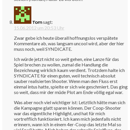
sagt:
Tom
15.06.2012 um 20:53 Uhr
Zwar gebe ich heute überall hoffnungslos verspätete
Kommentare ab, was langsam uncool wird, aber der hier
muss noch, weil SYNDICATE.
Ich würde jetzt nicht so weit gehen, eine Lanze für das
Spiel brechen zu wollen, zumal die Handlung die
Bezeichnung wirklich kaum verdient. Trotzdem halte ich
SYNDICATE für einen guten, weil technisch absolut
sauber realisierten Shooter. Wenn man den Fluss erst
einmal intus hatte, spielte er sich wie geschmiert. Das ging
so weit, dass mir der müde Plot am Ende völlig egal war.
Was aber noch viel wichtiger ist: Letztlich hätte man sich
die Kampagne glatt sparen können. Der Coop-Shooter
war das eigentliche Highlight, und hat für mich
vortrefflich funktioniert. Ich kann mich jedenfalls nicht
erinnern, wann ich in einem 4er-Coop das letzte Mal so
viel Spaß hatte. Mich haben der schnelle Spielfluss, das