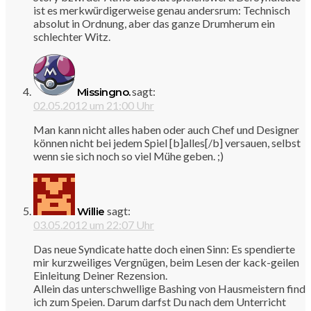
ist es merkwürdigerweise genau andersrum: Technisch
absolut in Ordnung, aber das ganze Drumherum ein
schlechter Witz.
sagt:
Missingno.
02.05.2012 um 21:00 Uhr
Man kann nicht alles haben oder auch Chef und Designer
können nicht bei jedem Spiel [b]alles[/b] versauen, selbst
wenn sie sich noch so viel Mühe geben. ;)
sagt:
Willie
03.05.2012 um 22:07 Uhr
Das neue Syndicate hatte doch einen Sinn: Es spendierte
mir kurzweiliges Vergnügen, beim Lesen der kack-geilen
Einleitung Deiner Rezension.
Allein das unterschwellige Bashing von Hausmeistern find
ich zum Speien. Darum darfst Du nach dem Unterricht