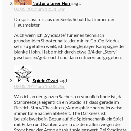
sagt:
Netter älterer Herr
02.05.2012 um 12:51 Uhr
Du sprichst mir aus der Seele. Schuld hat immer der
Hausmeister.
Auch wenn ich „Syndicate“ für einen technisch
grundsoliden Shooter halte, der mir im Co-Op Modus
sehr zu gefallen weiß, ist die Singleplayer Kampagne der
blanke Hohn. Habe mich durch etwa 3/4 der „Story“
geschossen/gebreacht und dann entnervt aufgegeben.
sagt:
SpielerZwei
02.05.2012 um 15:03 Uhr
Was ich an der ganzen Sache so erstaunlich finde ist, dass
Starbreeze ja eigentlich ein Studio ist, dass gerade im
Bereich Story/Charaktere/Atmosphäre normalerweise
immer tolle Sachen abliefert. The Darkness ist
beispielsweise in Bezug auf die Spielmechanik ein Spiel
mit Ecken und Kanten, aber trotzdem allein wegen der
Story bzw. der Atmo absolut spielenswert. Bei Syndicate