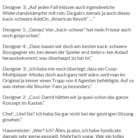
Designer 3: „Auf jeden Fall müssen auch irgendwelche
Widerstandskämpfer mit rein. Da gab’s damals ja auch dieses
kack-schwere AddOn „American Revolt“ …“
Designer 1: „Genau! Von „kack-schwer“ hat mein Friseur auch
noch gesprochen.“
Designer 4: „Dann bauen wir doch am besten kack-schwere
Bossgegner ein, bei denen der Spieler erst beim x-ten Anlauf
herausbekommt, was überhaupt zu tun ist.“
Designer 3: „Ich habe mir noch überlegt, dass ein Coop-
Multiplayer-Modus doch auch ganz nett wäre, weil man im
Original ja immer einen Trupp von 4 Agenten befehligte. Auf so
was stehen die Shooter-Fans ja besonders.“
Designer 2: „Cool. Damit hätten wir ja quasi schon das ganze
Konzept im Kasten.“
Chef: „Und Sie? Ich habe Sie gar nicht bei der gestrigen Sitzung
gesehen.“
Hausmeister: „Wer? Ich? Ähm, ja also, ich habe Syndicate
damals sehr gerne gespielt. Mehrfach sogar. War ein tolles