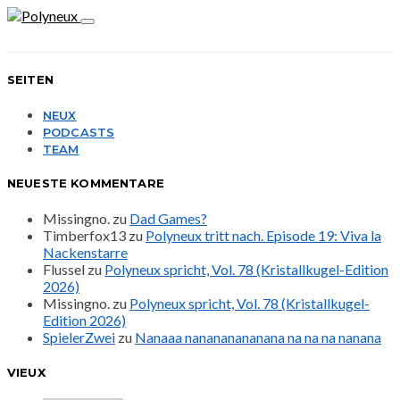
SEITEN
NEUX
PODCASTS
TEAM
NEUESTE KOMMENTARE
Missingno.
zu
Dad Games?
Timberfox13
zu
Polyneux tritt nach. Episode 19: Viva la
Nackenstarre
Flussel
zu
Polyneux spricht, Vol. 78 (Kristallkugel-Edition
2026)
Missingno.
zu
Polyneux spricht, Vol. 78 (Kristallkugel-
Edition 2026)
SpielerZwei
zu
Nanaaa nanananananana na na na nanana
VIEUX