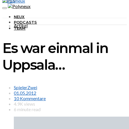
RSS
NEUX
PODCASTS
Artikel
TEAM
Es war einmal in
Uppsala…
SpielerZwei
01.05.2012
10 Kommentare
4.9K views
6 minute read