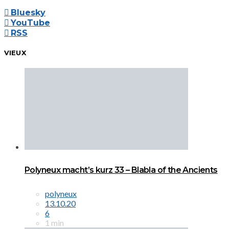
Bluesky
YouTube
RSS
VIEUX
Polyneux macht’s kurz 33 – Blabla of the Ancients
polyneux
13.10.20
6
1 min