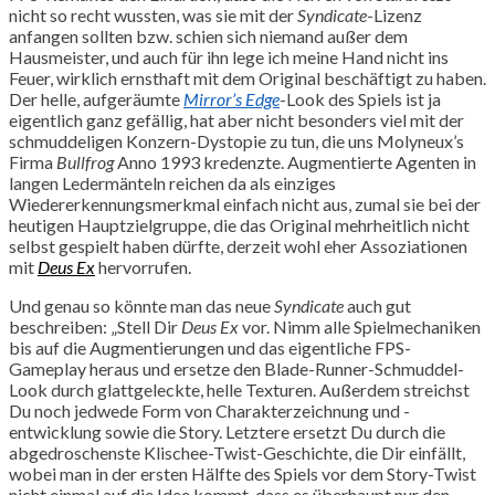
nicht so recht wussten, was sie mit der
Syndicate
-Lizenz
anfangen sollten bzw. schien sich niemand außer dem
Hausmeister, und auch für ihn lege ich meine Hand nicht ins
Feuer, wirklich ernsthaft mit dem Original beschäftigt zu haben.
Der helle, aufgeräumte
Mirror’s Edge
-Look des Spiels ist ja
eigentlich ganz gefällig, hat aber nicht besonders viel mit der
schmuddeligen Konzern-Dystopie zu tun, die uns Molyneux’s
Firma
Bullfrog
Anno 1993 kredenzte. Augmentierte Agenten in
langen Ledermänteln reichen da als einziges
Wiedererkennungsmerkmal einfach nicht aus, zumal sie bei der
heutigen Hauptzielgruppe, die das Original mehrheitlich nicht
selbst gespielt haben dürfte, derzeit wohl eher Assoziationen
mit
Deus Ex
hervorrufen.
Und genau so könnte man das neue
Syndicate
auch gut
beschreiben: „Stell Dir
Deus Ex
vor. Nimm alle Spielmechaniken
bis auf die Augmentierungen und das eigentliche FPS-
Gameplay heraus und ersetze den Blade-Runner-Schmuddel-
Look durch glattgeleckte, helle Texturen. Außerdem streichst
Du noch jedwede Form von Charakterzeichnung und -
entwicklung sowie die Story. Letztere ersetzt Du durch die
abgedroschenste Klischee-Twist-Geschichte, die Dir einfällt,
wobei man in der ersten Hälfte des Spiels vor dem Story-Twist
nicht einmal auf die Idee kommt, dass es überhaupt nur den