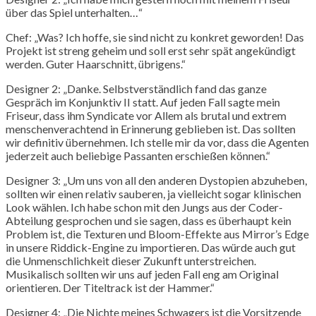
über das Spiel unterhalten…“
Chef: „Was? Ich hoffe, sie sind nicht zu konkret geworden! Das
Projekt ist streng geheim und soll erst sehr spät angekündigt
werden. Guter Haarschnitt, übrigens.“
Designer 2: „Danke. Selbstverständlich fand das ganze
Gespräch im Konjunktiv II statt. Auf jeden Fall sagte mein
Friseur, dass ihm Syndicate vor Allem als brutal und extrem
menschenverachtend in Erinnerung geblieben ist. Das sollten
wir definitiv übernehmen. Ich stelle mir da vor, dass die Agenten
jederzeit auch beliebige Passanten erschießen können.“
Designer 3: „Um uns von all den anderen Dystopien abzuheben,
sollten wir einen relativ sauberen, ja vielleicht sogar klinischen
Look wählen. Ich habe schon mit den Jungs aus der Coder-
Abteilung gesprochen und sie sagen, dass es überhaupt kein
Problem ist, die Texturen und Bloom-Effekte aus Mirror’s Edge
in unsere Riddick-Engine zu importieren. Das würde auch gut
die Unmenschlichkeit dieser Zukunft unterstreichen.
Musikalisch sollten wir uns auf jeden Fall eng am Original
orientieren. Der Titeltrack ist der Hammer.“
Designer 4: „Die Nichte meines Schwagers ist die Vorsitzende