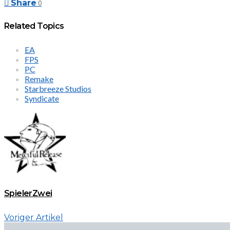
Share
0
Related Topics
EA
FPS
PC
Remake
Starbreeze Studios
Syndicate
SpielerZwei
Voriger Artikel