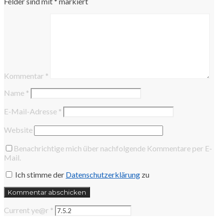
Felder sind mit
*
markiert
Kommentar
*
Name
*
E-Mail-Adresse
*
Website
Benachrichtige mich über nachfolgende Kommentare per E-
Mail.
Ich stimme der
Datenschutzerklärung
zu
Current ye@r
*