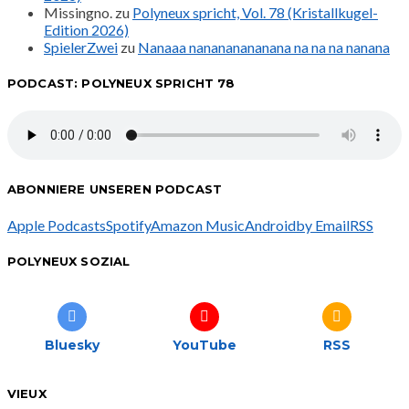
Missingno.
zu
Polyneux spricht, Vol. 78 (Kristallkugel-
Edition 2026)
SpielerZwei
zu
Nanaaa nanananananana na na na nanana
PODCAST: POLYNEUX SPRICHT 78
ABONNIERE UNSEREN PODCAST
Apple Podcasts
Spotify
Amazon Music
Android
by Email
RSS
POLYNEUX SOZIAL
Bluesky
YouTube
RSS
VIEUX