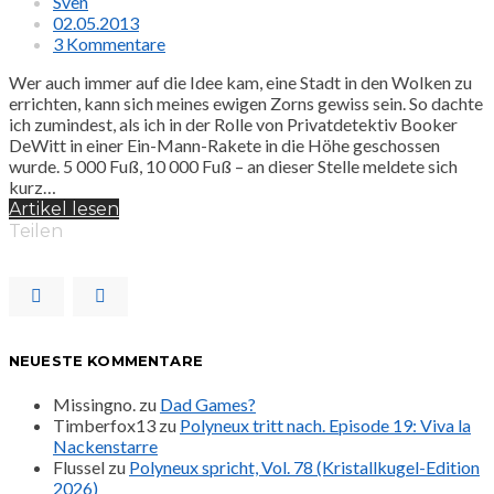
Sven
02.05.2013
3 Kommentare
Wer auch immer auf die Idee kam, eine Stadt in den Wolken zu
errichten, kann sich meines ewigen Zorns gewiss sein. So dachte
ich zumindest, als ich in der Rolle von Privatdetektiv Booker
DeWitt in einer Ein-Mann-Rakete in die Höhe geschossen
wurde. 5 000 Fuß, 10 000 Fuß – an dieser Stelle meldete sich
kurz…
Artikel lesen
Teilen
NEUESTE KOMMENTARE
Missingno.
zu
Dad Games?
Timberfox13
zu
Polyneux tritt nach. Episode 19: Viva la
Nackenstarre
Flussel
zu
Polyneux spricht, Vol. 78 (Kristallkugel-Edition
2026)