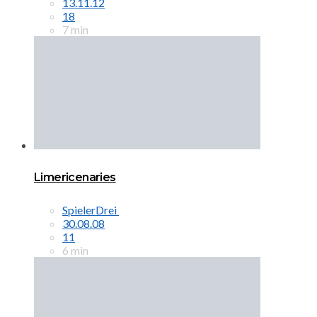
13.11.12
18
7 min
Limericenaries
SpielerDrei
30.08.08
11
6 min