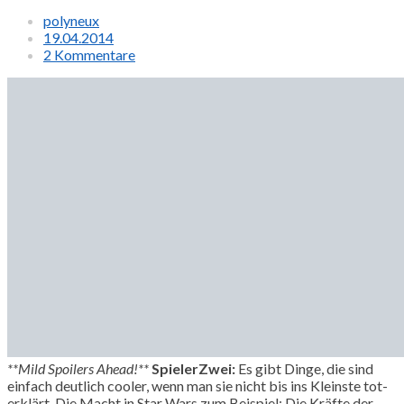
polyneux
19.04.2014
2 Kommentare
**Mild Spoilers Ahead!**
SpielerZwei:
Es gibt Dinge, die sind
einfach deutlich cooler, wenn man sie nicht bis ins Kleinste tot-
erklärt. Die Macht in Star Wars zum Beispiel: Die Kräfte der