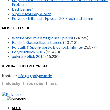
Problem
Dad Games?
Super Meat Boy 3-Meh
Polyneux tritt nach. Episode 20: Frech und dumm
MEISTGELESEN
Warum Skyrim ein zu großes Spiel ist
(24.926)
Baldur’s Gate selbst enhanced
(23.713)
Polytalk & Spoilerparty: BioShock Infinite
(23.077)
Polyreuxblick 2015
(15.423)
polyreuxblick 2012
(15.280)
© 2004 – 2021 POLYNEUX
Kontakt:
info (at) polyneux.de
Bluesky
YouTube
RSS
NEUX