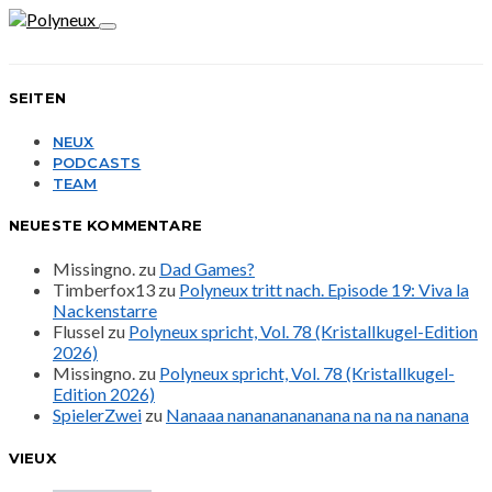
SEITEN
NEUX
PODCASTS
TEAM
NEUESTE KOMMENTARE
Missingno.
zu
Dad Games?
Timberfox13
zu
Polyneux tritt nach. Episode 19: Viva la
Nackenstarre
Flussel
zu
Polyneux spricht, Vol. 78 (Kristallkugel-Edition
2026)
Missingno.
zu
Polyneux spricht, Vol. 78 (Kristallkugel-
Edition 2026)
SpielerZwei
zu
Nanaaa nanananananana na na na nanana
VIEUX