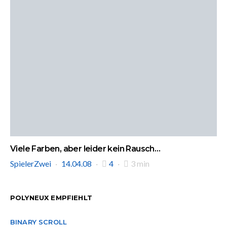
Viele Farben, aber leider kein Rausch…
SpielerZwei
14.04.08
4
3 min
POLYNEUX EMPFIEHLT
BINARY SCROLL