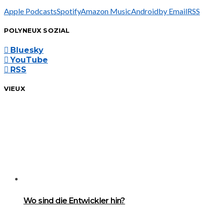
Apple Podcasts
Spotify
Amazon Music
Android
by Email
RSS
POLYNEUX SOZIAL
Bluesky
YouTube
RSS
VIEUX
Wo sind die Entwickler hin?