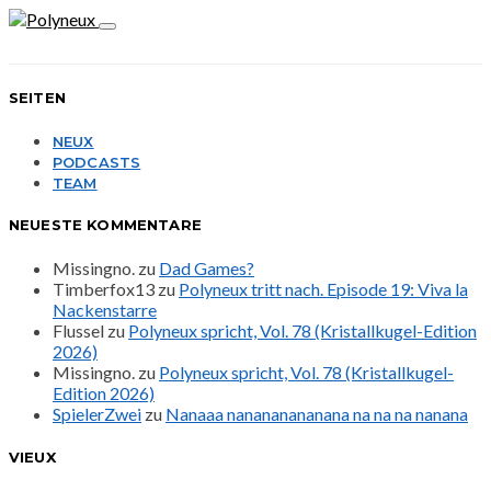
SEITEN
NEUX
PODCASTS
TEAM
NEUESTE KOMMENTARE
Missingno.
zu
Dad Games?
Timberfox13
zu
Polyneux tritt nach. Episode 19: Viva la
Nackenstarre
Flussel
zu
Polyneux spricht, Vol. 78 (Kristallkugel-Edition
2026)
Missingno.
zu
Polyneux spricht, Vol. 78 (Kristallkugel-
Edition 2026)
SpielerZwei
zu
Nanaaa nanananananana na na na nanana
VIEUX