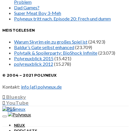
Problem
Dad Games?
Super Meat Boy 3-Meh
Polyneux tritt nach. Episode 20: Frech und dumm
MEISTGELESEN
Warum Skyrim ein zu großes Spiel ist
(24.923)
Baldur’s Gate selbst enhanced
(23.709)
Polytalk & Spoilerparty: BioShock Infinite
(23.073)
Polyreuxblick 2015
(15.421)
polyreuxblick 2012
(15.278)
© 2004 – 2021 POLYNEUX
Kontakt:
info (at) polyneux.de
Bluesky
YouTube
RSS
NEUX
PODCASTS