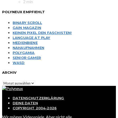
2 min
POLYNEUX EMPFIEHLT
BINARY SCROLL
GAIN MAGAZIN
KEINEN PIXEL DEN FASCHISTEN!
LANGUAGE AT PLAY
MEDIENBIENE
NAHAUFNAHMEN
POLYGAMIA
SENIOR GAMER
WASD
ARCHIV
Archiv
DATENSCHUTZERKLÄRUNG
DEINE DATEN
COPYRIGHT 2004-2026
Wir mögen Videospiele. Aber nicht alle...