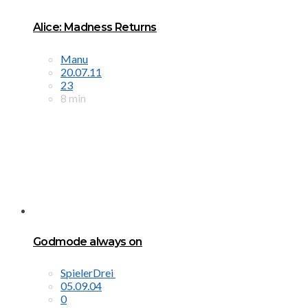
Alice: Madness Returns
Manu
20.07.11
23
8 min
Godmode always on
SpielerDrei
05.09.04
0