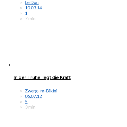
Le Don
10.03.14
1
7 min
In der Truhe liegt die Kraft
Zwerg-im-Bikini
06.07.12
5
3 min