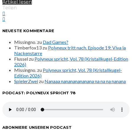
Artikel lesen
Teilen
NEUESTE KOMMENTARE
Missingno.
zu
Dad Games?
Timberfox13
zu
Polyneux tritt nach. Episode 19: Viva la
Nackenstarre
Flussel
zu
Polyneux spricht, Vol. 78 (Kristallkugel-Edition
2026)
Missingno.
zu
Polyneux spricht, Vol. 78 (Kristallkugel-
Edition 2026)
SpielerZwei
zu
Nanaaa nanananananana na na na nanana
PODCAST: POLYNEUX SPRICHT 78
ABONNIERE UNSEREN PODCAST