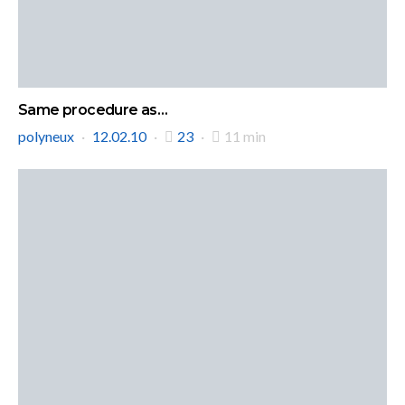
Same procedure as…
polyneux
12.02.10
23
11 min