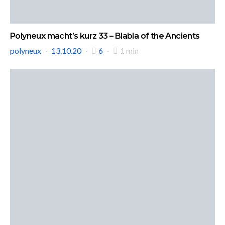
Polyneux macht’s kurz 33 – Blabla of the Ancients
polyneux
13.10.20
6
1 min