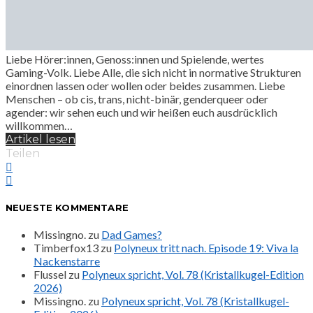
Liebe Hörer:innen, Genoss:innen und Spielende, wertes
Gaming-Volk. Liebe Alle, die sich nicht in normative Strukturen
einordnen lassen oder wollen oder beides zusammen. Liebe
Menschen – ob cis, trans, nicht-binär, genderqueer oder
agender: wir sehen euch und wir heißen euch ausdrücklich
willkommen…
Artikel lesen
Teilen
NEUESTE KOMMENTARE
Missingno.
zu
Dad Games?
Timberfox13
zu
Polyneux tritt nach. Episode 19: Viva la
Nackenstarre
Flussel
zu
Polyneux spricht, Vol. 78 (Kristallkugel-Edition
2026)
Missingno.
zu
Polyneux spricht, Vol. 78 (Kristallkugel-