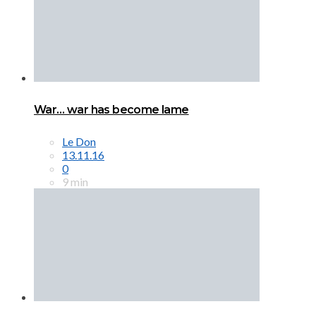
War… war has become lame
Le Don
13.11.16
0
9 min