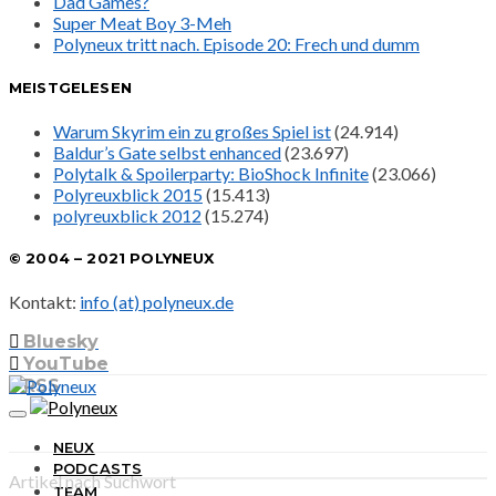
Dad Games?
Super Meat Boy 3-Meh
Polyneux tritt nach. Episode 20: Frech und dumm
MEISTGELESEN
Warum Skyrim ein zu großes Spiel ist
(24.914)
Baldur’s Gate selbst enhanced
(23.697)
Polytalk & Spoilerparty: BioShock Infinite
(23.066)
Polyreuxblick 2015
(15.413)
polyreuxblick 2012
(15.274)
© 2004 – 2021 POLYNEUX
Kontakt:
info (at) polyneux.de
Bluesky
YouTube
RSS
NEUX
PODCASTS
Artikel nach Suchwort
TEAM