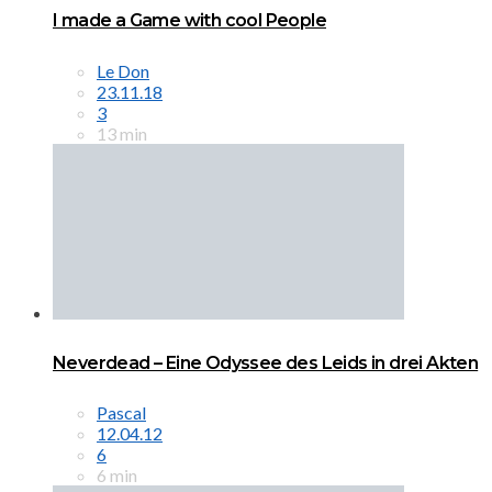
I made a Game with cool People
Le Don
23.11.18
3
13 min
Neverdead – Eine Odyssee des Leids in drei Akten
Pascal
12.04.12
6
6 min