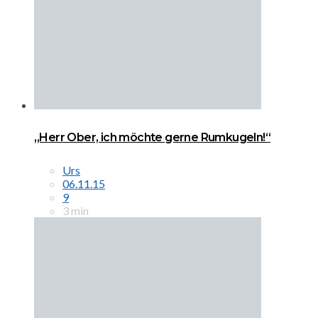
„Herr Ober, ich möchte gerne Rumkugeln!“
Urs
06.11.15
9
3 min