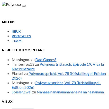
SEITEN
NEUX
PODCASTS
TEAM
NEUESTE KOMMENTARE
Missingno.
zu
Dad Games?
Timberfox13
zu
Polyneux tritt nach. Episode 19: Viva la
Nackenstarre
Flussel
zu
Polyneux spricht, Vol. 78 (Kristallkugel-Edition
2026)
Missingno.
zu
Polyneux spricht, Vol. 78 (Kristallkugel-
Edition 2026)
SpielerZwei
zu
Nanaaa nanananananana na na na nanana
VIEUX