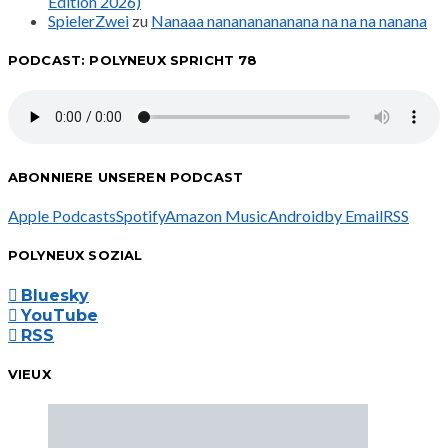
Edition 2026)
SpielerZwei
zu
Nanaaa nanananananana na na na nanana
PODCAST: POLYNEUX SPRICHT 78
ABONNIERE UNSEREN PODCAST
Apple Podcasts
Spotify
Amazon Music
Android
by Email
RSS
POLYNEUX SOZIAL
Bluesky
YouTube
RSS
VIEUX